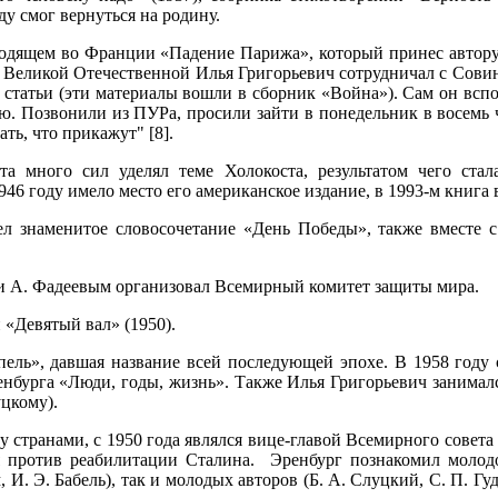
у смог вернуться на родину.
ходящем во Франции «Падение Парижа», который принес автору
Великой Отечественной Илья Григорьевич сотрудничал с Совин
 статьи (эти материалы вошли в сборник «Война»). Сам он вспо
. Позвонили из ПУРа, просили зайти в понедельник в восемь ча
ать, что прикажут" [8].
та много сил уделял теме Холокоста, результатом чего ста
46 году имело место его американское издание, в 1993-м книга 
ел знаменитое словосочетание «День Победы», также вместе с
и А. Фадеевым организовал Всемирный комитет защиты мира.
 «Девятый вал» (1950).
пель», давшая название всей последующей эпохе. В 1958 году с
бурга «Люди, годы, жизнь». Также Илья Григорьевич занимался
цкому).
 странами, с 1950 года являлся вице-главой Всемирного совета 
я против реабилитации Сталина. Эренбург познакомил молод
И. Э. Бабель), так и молодых авторов (Б. А. Слуцкий, С. П. Гу