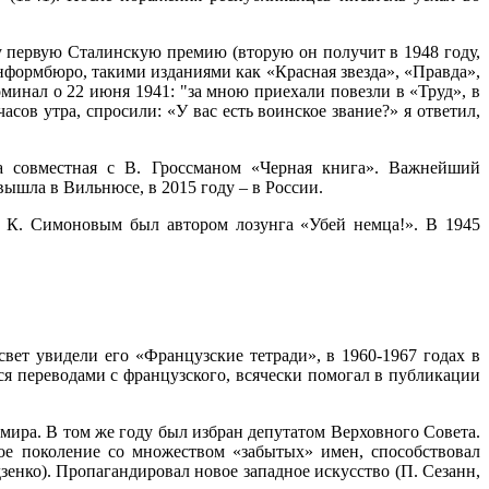
 первую Сталинскую премию (вторую он получит в 1948 году,
формбюро, такими изданиями как «Красная звезда», «Правда»,
минал о 22 июня 1941: "за мною приехали повезли в «Труд», в
сов утра, спросили: «У вас есть воинское звание?» я ответил,
ла совместная с В. Гроссманом «Черная книга». Важнейший
вышла в Вильнюсе, в 2015 году – в России.
 К. Симоновым​ был автором лозунга «Убей немца!». В 1945
вет увидели его «Французские тетради», в 1960-1967 годах в
 переводами с французского, всячески помогал в публикации
мира. В том же году был избран депутатом Верховного Совета.
ое поколение со множеством «забытых» имен, способствовал
дзенко). Пропагандировал новое западное искусство (П. Сезанн,