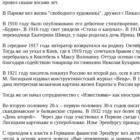
провел свыше восьми лет.
В Париже вел жизнь "свободного художника", дружил с Пикасс
В 1910 году было опубликовано его дебютное стихотворение,
«Будни». В 1916 году свет увидели «Стихи о канунах». В 19
переводчице Екатерине Шмидт, у пары родилась дочь Ирина. 
В середине 1917 года литератор возвратился на родину. Окт
Тогда же он уехал в Киев, где в 1919 году сочетался браком 
перебралась в Коктебель к Максу Волошину. Оттуда осенью сл
благодаря содействию товарища по гимназии Николая Бухарин
В 1921 году писатель покинул Россию во второй раз, осев в ит
М. Лисицким издавал конструктивистский журнал «Вещь». В 1
дана интересная мозаичная картина жизни Европы и России вр
Тогда же он начал сотрудничество с «Известиями» как иностра
Во вторую половину 20-х – первую половину 30-х годов писат
скандинавские и балканские страны. В 1932 году все более
«День второй». Через два года участвовал в Первом съезде
Лисицким картонаже и суперобложке. Илье Эренбургу принадл
С приходом к власти в Германии фашистов Эренбург вел акти
легли в основу книги новелл «Вне перемирия» и романа «Чт