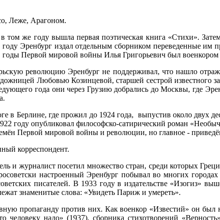
о, Леже, Арагоном.
 в том же году вышла первая поэтическая книга «Стихи». Зат
13 году Эренбург издал отдельным сборником переведенные им п
В годы Первой мировой войны Илья Григорьевич был военкором 
ябрьскую революцию Эренбург не поддерживал, что нашло отраж
с художницей Любовью Козинцевой, старшей сестрой известного за
едующего года они через Грузию добрались до Москвы, где Эрен
а.
оге в Берлине, где прожил до 1924 года, выпустив около двух де
922 году опубликовал философско-сатирический роман «Необыч
емён Первой мировой войны и революции, но главное - приведён
нный корреспондент.
ель и журналист посетил множество стран, среди которых Греци
 просоветски настроенный Эренбург побывал во многих городах
 советских писателей. В 1933 году в издательстве «Изогиз» 
ежат знаменитые слова: «Увидеть Париж и умереть».
вную пропаганду против них. Как военкор «Известий» он был 
о человеку надо» (1937), сборника стихотворений «Верность»