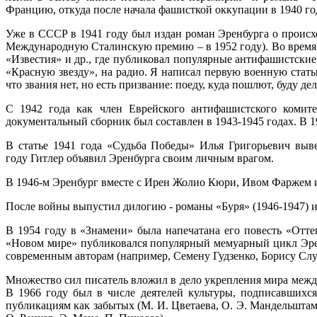
Францию, откуда после начала фашисткой оккупации в 1940 год
Уже в СССР в 1941 году был издан роман Эренбурга о проис
Международную Сталинскую премию – в 1952 году). Во время 
«Известия» и др., где публиковал популярные антифашистские
«Красную звезду», на радио. Я написал первую военную статью
что звания нет, но есть призвание: поеду, куда пошлют, буду дел
С 1942 года как член Еврейского антифашистского комите
документальный сборник был составлен в 1943-1945 годах. В 19
В статье 1941 года «Судьба Победы» Илья Григорьевич выв
году Гитлер объявил Эренбурга своим личным врагом.
В 1946-м Эренбург вместе с Ирен Жолио Кюри, Ивом Фаржем 
После войны выпустил дилогию - романы «Буря» (1946-1947) и
В 1954 году в «Знамени» была напечатана его повесть «Отте
«Новом мире» публиковался популярный мемуарный цикл Эрен
современным авторам (например, Семену Гудзенко, Борису Слу
Множество сил писатель вложил в дело укрепления мира между
В 1966 году был в числе деятелей культуры, подписавшихс
публикациям как забытых (М. И. Цветаева, О. Э. Мандельштам, 