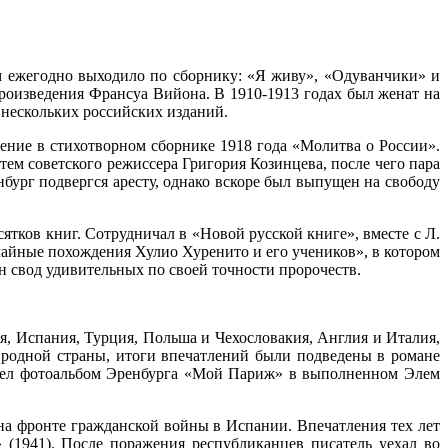
ем ежегодно выходило по сборнику: «Я живу», «Одуванчики» и
роизведения Франсуа Вийона. В 1910-1913 годах был женат на
нескольких российских изданий.
ение в стихотворном сборнике 1918 года «Молитва о России».
тем советского режиссера Григория Козинцева, после чего пара
бург подвергся аресту, однако вскоре был выпущен на свободу
сятков книг. Сотрудничал в «Новой русской книге», вместе с Л.
айные похождения Хулио Хуренито и его учеников», в котором
 свод удивительных по своей точности пророчеств.
я, Испания, Турция, Польша и Чехословакия, Англия и Италия,
 родной страны, итоги впечатлений были подведены в романе
вышел фотоальбом Эренбурга «Мой Париж» в выполненном Элем
на фронте гражданской войны в Испании. Впечатления тех лет
 (1941). После поражения республиканцев писатель уехал во