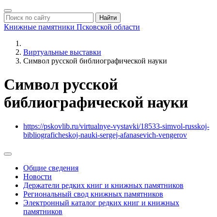
Найти
Книжные памятники
Псковской области
Виртуальные выставки
Символ русской библиографической науки
Символ русской
библиографической науки
https://pskovlib.ru/virtualnye-vystavki/18533-simvol-russkoj-
bibliograficheskoj-nauki-sergej-afanasevich-vengerov
Общие сведения
Новости
Держатели редких книг и книжных памятников
Региональный свод книжных памятников
Электронный каталог редких книг и книжных
памятников