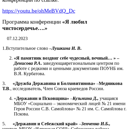
https://youtu.be/ohMeBVdQ_Dc
Программа конференции
«Я любил
чистосердечье….»
07.12.2023
1.Вступительное слово
–
Лушкина И. В
.
«Я памятник воздвиг себе чудесный, вечный… » –
Денисова Р.А
.
заведующаярегиональным центром по
работе с редкими и ценными документами ПОУНБ им.
В.Я. Курбатова.
3.
«Дружба Державина и Болховитинова»
–
Медникова
Т.В
., исследователь, Член Союза краеведов России.
«
Державин и Псковщина»
–
Кузьмина Д.,
учащаяся
МБОУ «Социально – экономический лицей № 21 имени
Героя России С.В. Самойлова» № 21 им. С. Самойлова г.
Пскова.
5.
«Державин и Себежский край»
–
Зенченко И.Б.,
учитель МБОУ «Идрицкая СОШ» Себежского района