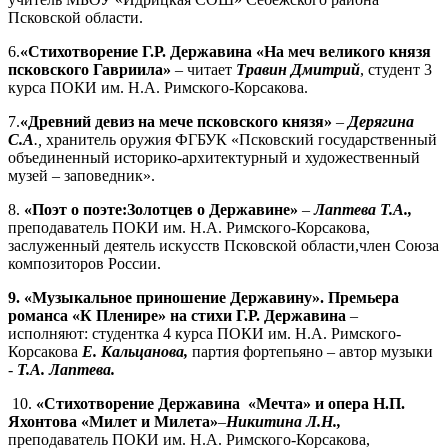
Псковской области.
6.
«Стихотворение Г.Р. Державина «На меч великого князя
псковского Гавриила»
– читает
Травин Дмитрий
, студент 3
курса ПОКИ им. Н.А. Римского-Корсакова.
7.
«Древний девиз на мече псковского князя»
–
Дерягина
С.А
.,
хранитель оружия ФГБУК «Псковский государственный
объединенный историко-архитектурный и художественный
музей – заповедник».
8.
«Поэт о поэте:Золотцев о Державине»
–
Лаптева Т.А.,
преподаватель ПОКИ им. Н.А. Римского-Корсакова,
заслуженный деятель искусств Псковской области,член Союза
композиторов России.
9. «Музыкальное приношение Державину». Премьера
романса «К Пленире» на стихи Г.Р. Державина
–
исполняют: студентка 4 курса ПОКИ им. Н.А. Римского-
Корсакова
Е. Кальцанова,
партия фортепьяно – автор музыки
-
Т.А. Лаптева.
10.
«Стихотворение Державина «Мечта» и опера Н.П.
Яхонтова «Милет и Милета»
–
Никитина Л.Н.,
преподаватель ПОКИ им. Н.А. Римского-Корсакова,