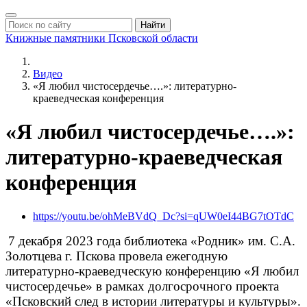
Найти
Книжные памятники
Псковской области
Видео
«Я любил чистосердечье….»: литературно-
краеведческая конференция
«Я любил чистосердечье….»:
литературно-краеведческая
конференция
https://youtu.be/ohMeBVdQ_Dc?si=qUW0eI44BG7tOTdC
7 декабря 2023 года библиотека «Родник» им. С.А.
Золотцева г. Пскова провела ежегодную
литературно-краеведческую конференцию «Я любил
чистосердечье» в рамках долгосрочного проекта
«Псковский след в истории литературы и культуры».