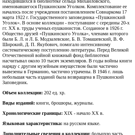
находившихся в библиотеке сельца Михайловского,
именовавшегося Пушкинским Уголком. Комплектование ее
началось после учреждения постановлением Совнаркома 17
марта 1922 г. Государственного заповедника «Пушкинский
Уголок». В основе коллекции - поступавшие с середины 20-х
гг. XX в. труды ученых-пушкинистов. Созданное в 1926 г.
Общество друзей «Пушкинского Уголка», членами которого
были Б. Л. и Л. Б. Модзалевские, Б. В. Томашевский, В. Ф.
Широкий, Д. П. Якубович, помогало интенсивному
систематическому поступлению литературы. Перед Великой
Отечественной войной книжный фонд библиотеки
насчитывал около 10 тысяч экземпляров. В годы войны книги
наряду с другим музейным имуществом были частично
вывезены в Германию, частично утрачены. В 1946 г. лишь
небольшая часть изданий была возвращена в Пушкинский
Заповедник.
Объем коллекции:
202 ед. хр.
Виды изданий:
книги, брошюры, журналы.
Хронологические границы:
XIX - начало XX в.
Языковая характеристика:
на русском языке.
Дополнительные сведения о коллекции:
большую часть