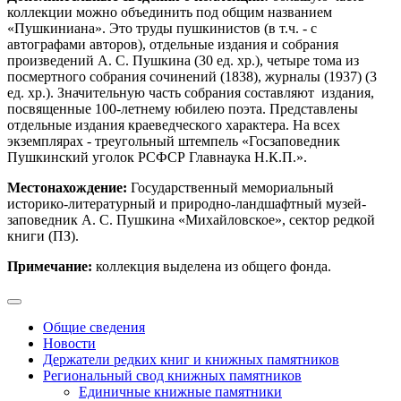
коллекции можно объединить под общим названием
«Пушкиниана». Это труды пушкинистов (в т.ч. - с
автографами авторов), отдельные издания и собрания
произведений А. С. Пушкина (30 ед. хр.), четыре тома из
посмертного собрания сочинений (1838), журналы (1937) (3
ед. хр.). Значительную часть собрания составляют издания,
посвященные 100-летнему юбилею поэта. Представлены
отдельные издания краеведческого характера. На всех
экземплярах - треугольный штемпель «Госзаповедник
Пушкинский уголок РСФСР Главнаука Н.К.П.».
Местонахождение:
Государственный мемориальный
историко-литературный и природно-ландшафтный музей-
заповедник А. С. Пушкина «Михайловское», сектор редкой
книги (ПЗ).
Примечание:
коллекция выделена из общего фонда.
Общие сведения
Новости
Держатели редких книг и книжных памятников
Региональный свод книжных памятников
Единичные книжные памятники