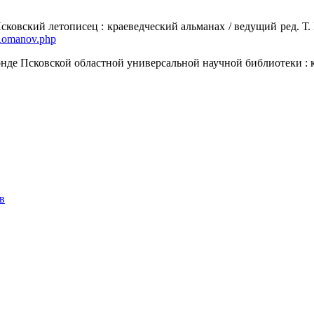
овский летописец : краеведческий альманах / ведущий ред. Т. В.
s/Romanov.php
нде Псковской областной универсальной научной библиотеки : кат
в