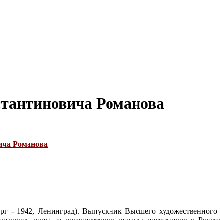
стантиновича Романова
ича Романова
ург - 1942, Ленинград). Выпускник Высшего художественного
кусствовед, один из организаторов охраны памятников в Росс