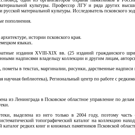
 материальной культуры. Профессор ЛГУ и ряда других высш
и русской материальной культуры. Исследователь псковского зод
ые пополнения.
 архитектуре, истории псковского края.
емецком языках.
чатные издания XVIII-XIX вв. (25 изданий гражданского шри
енными надписями владельцу коллекции и другим лицам, авторс
 пометы в текстах, маргиналии, рисунки, дарственные надписи 
я научная библиотека), Региональный центр по работе с редки
зена из Ленинграда в Псковское областное управление по дела
теки.
ки, выделена из него только в 2004 году, поэтому часть е
Систематический топографический каталог на коллекцию нахо
й каталог редких книг и книжных памятников Псковской област