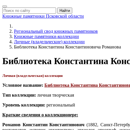
Найти
Книжные памятники
Псковской области
Региональный свод книжных памятников
Книжные памятники-коллекции
Личные (владельческие) коллекции
Библиотека Константина Константиновича Романова
Библиотека Константина Кон
Личная (владельческая) коллекция
Условное название:
Библиотека Константина Константинов
Тип коллекции:
личная творческая
Уровень коллекции:
региональный
Краткие сведения о коллекционере:
Романов Константин Константинович
(1882, Санкт-Петерб
реставратор, историк архитектуры, археолог, этнограф, ис