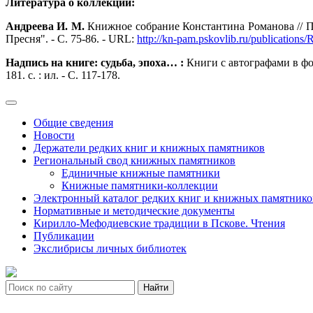
Литература о коллекции:
Андреева И. М.
Книжное собрание Константина Романова // Пск
Пресня". - С. 75-86. - URL:
http://kn-pam.pskovlib.ru/publication
Надпись на книге: судьба, эпоха… :
Книги с автографами в фо
181. с. : ил. - С. 117-178.
Общие сведения
Новости
Держатели редких книг и книжных памятников
Региональный свод книжных памятников
Единичные книжные памятники
Книжные памятники-коллекции
Электронный каталог редких книг и книжных памятнико
Нормативные и методические документы
Кирилло-Мефодиевские традиции в Пскове. Чтения
Публикации
Экслибрисы личных библиотек
Найти