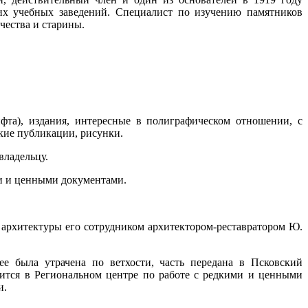
их учебных заведений. Специалист по изучению памятников
чества и старины.
фта), издания, интересные в полиграфическом отношении, с
кие публикации, рисунки.
владельцу.
ми и ценными документами.
м архитектуры его сотрудником архитектором-реставратором Ю.
е была утрачена по ветхости, часть передана в Псковский
дится в Региональном центре по работе с редкими и ценными
и.