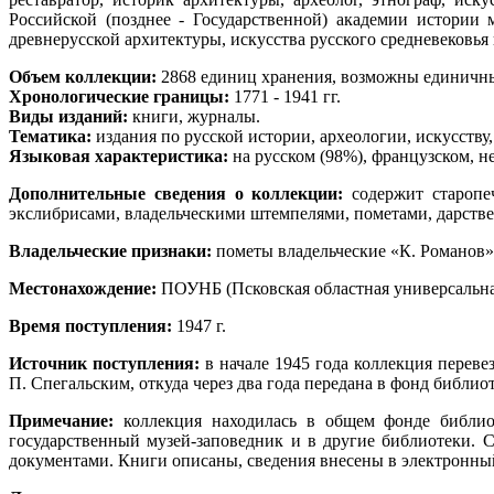
Российской (позднее - Государственной) академии истории
древнерусской архитектуры, искусства русского средневековья 
Объем коллекции:
2868 единиц хранения, возможны единичн
Хронологические границы:
1771 - 1941 гг.
Виды изданий:
книги, журналы.
Тематика:
издания по русской истории, археологии, искусству,
Языковая характеристика:
на русском (98%), французском, н
Дополнительные сведения о коллекции:
содержит старопе
экслибрисами, владельческими штемпелями, пометами, дарств
Владельческие признаки:
пометы владельческие «К. Романов»,
Местонахождение:
ПОУНБ (Псковская областная универсальна
Время поступления:
1947 г.
Источник поступления:
в начале 1945 года коллекция переве
П. Спегальским, откуда через два года передана в фонд библио
Примечание:
коллекция находилась в общем фонде библиоте
государственный музей-заповедник и в другие библиотеки. 
документами. Книги описаны, сведения внесены в электронны