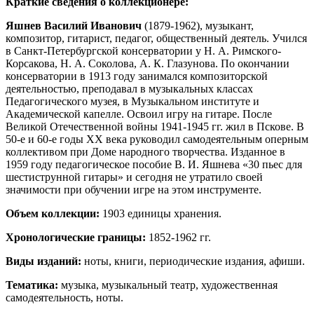
Краткие сведения о коллекционере:
Яшнев Василий Иванович
(1879-1962), музыкант,
композитор, гитарист, педагог, общественный деятель. Учился
в Санкт-Петербургской консерватории у Н. А. Римского-
Корсакова, Н. А. Соколова, А. К. Глазунова. По окончании
консерватории в 1913 году занимался композиторской
деятельностью, преподавал в музыкальных классах
Педагогического музея, в Музыкальном институте и
Академической капелле. Освоил игру на гитаре. После
Великой Отечественной войны 1941-1945 гг. жил в Пскове. В
50-е и 60-е годы XX века руководил самодеятельным оперным
коллективом при Доме народного творчества. Изданное в
1959 году педагогическое пособие В. И. Яшнева «30 пьес для
шестиструнной гитары» и сегодня не утратило своей
значимости при обучении игре на этом инструменте.
Объем коллекции:
1903 единицы хранения.
Хронологические границы:
1852-1962 гг.
Виды изданий:
ноты, книги, периодические издания, афиши.
Тематика:
музыка, музыкальный театр, художественная
самодеятельность, ноты.