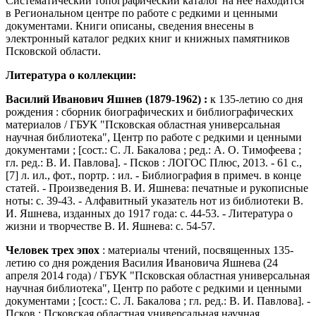
Систематический топографический каталог на нее находится
в Региональном центре по работе с редкими и ценными
документами. Книги описаны, сведения внесены в
электронный каталог редких книг и книжных памятников
Псковской области.
Литература о коллекции:
Василий Иванович Яшнев (1879-1962) :
к 135-летию со дня
рождения : сборник биографических и библиографических
материалов / ГБУК "Псковская областная универсальная
научная библиотека", Центр по работе с редкими и ценными
документами ; [сост.: С. Л. Бакалова ; ред.: А. О. Тимофеева ;
гл. ред.: В. И. Павлова]. - Псков : ЛОГОС Плюс, 2013. - 61 с.,
[7] л. ил., фот., портр. : ил. - Библиография в примеч. в конце
статей. - Произведения В. И. Яшнева: печатные и рукописные
ноты: с. 39-43. - Алфавитный указатель нот из библиотеки В.
И. Яшнева, изданных до 1917 года: с. 44-53. - Литература о
жизни и творчестве В. И. Яшнева: с. 54-57.
Человек трех эпох
: материалы чтений, посвященных 135-
летию со дня рождения Василия Ивановича Яшнева (24
апреля 2014 года) / ГБУК "Псковская областная универсальная
научная библиотека", Центр по работе с редкими и ценными
документами ; [сост.: С. Л. Бакалова ; гл. ред.: В. И. Павлова]. -
Псков : Псковская областная универсальная научная