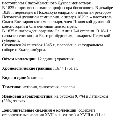
настоятелем Спасо-Каменного Духова монастыря.
В 1825 г. присвоено звание профессора богословия. В декабре
1828 г. переведен в Псковскую епархию и назначен ректором
Псковской духовной семинарии, с января 1829 г. – настоятель
Спасо-Елеазаровского монастыря, член Псковской духовной
консистории и благочинный монастырей.
В 1835 г. награжден орденом Св. Анны 2-й степени. В 1841 г.
назначен епископом Екатеринбургским, викарием Пермской
губернии.
Скончался 24 сентября 1845 г., погребен в кафедральном
соборе г. Екатеринбурга.
Объем коллекции
: 12 единиц хранения.
Хронологические границы:
1677-1761 гг.
Виды изданий
: книги.
Тематика:
история, философия, словари.
Языковая характеристика
: на русском (67%) и латинском
(33%) языках.
Дополнительные сведения о коллекции
: содержит
старопечатные издания XVII в. (1 ед. хр.) и XVIII в. (11 ед.