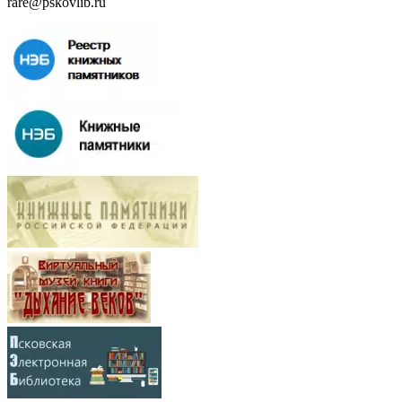
rare@pskovlib.ru