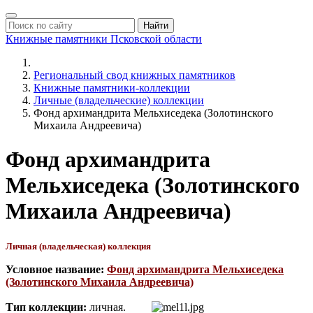
Найти
Книжные памятники
Псковской области
Региональный свод книжных памятников
Книжные памятники-коллекции
Личные (владельческие) коллекции
Фонд архимандрита Мельхиседека (Золотинского
Михаила Андреевича)
Фонд архимандрита
Мельхиседека (Золотинского
Михаила Андреевича)
Личная (владельческая) коллекция
Условное название:
Фонд архимандрита Мельхиседека
(Золотинского Михаила Андреевича)
Тип коллекции:
личная.