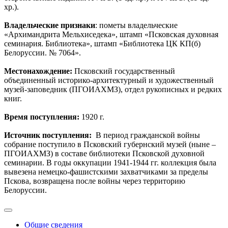
хр.).
Владельческие признаки
: пометы владельческие
«Архимандрита Мельхиседека», штамп «Псковская духовная
семинария. Библиотека», штамп «Библиотека ЦК КП(б)
Белоруссии. № 7064».
Местонахождение:
Псковский государственный
объединенный историко-архитектурный и художественный
музей-заповедник (ПГОИАХМЗ), отдел рукописных и редких
книг.
Время поступления:
1920 г.
Источник поступления:
В период гражданской войны
собрание поступило в Псковский губернский музей (ныне –
ПГОИАХМЗ) в составе библиотеки Псковской духовной
семинарии. В годы оккупации 1941-1944 гг. коллекция была
вывезена немецко-фашистскими захватчиками за пределы
Пскова, возвращена после войны через территорию
Белоруссии.
Общие сведения