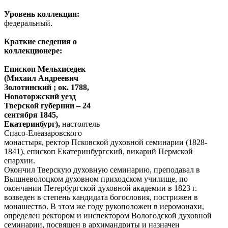
Уровень коллекции:
федеральный.
Краткие сведения о
коллекционере:
Епископ Мельхиседек
(Михаил Андреевич
Золотинский ; ок. 1788,
Новоторжский уезд
Тверской губернии – 24
сентября 1845,
Екатеринбург),
настоятель
Спасо-Елеазаровского
монастыря, ректор Псковской духовной семинарии (1828-
1841), епископ Екатеринбургский, викарий Пермской
епархии.
Окончил Тверскую духовную семинарию, преподавал в
Вышневолоцком духовном приходском училище, по
окончании Петербургской духовной академии в 1823 г.
возведен в степень кандидата богословия, пострижен в
монашество. В этом же году рукоположен в иеромонахи,
определен ректором и инспектором Вологодской духовной
семинарии, посвящен в архимандриты и назначен