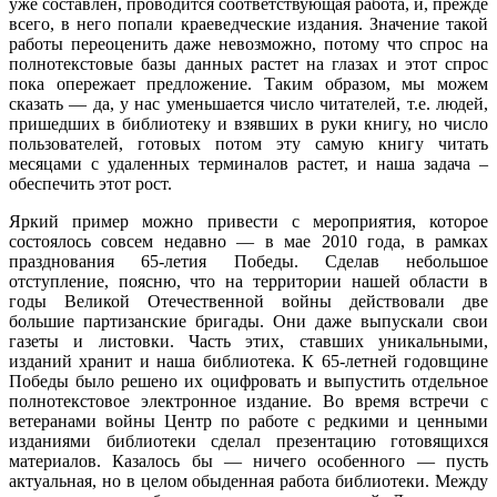
уже составлен, проводится соответствующая работа, и, прежде
всего, в него попали краеведческие издания. Значение такой
работы переоценить даже невозможно, потому что спрос на
полнотекстовые базы данных растет на глазах и этот спрос
пока опережает предложение. Таким образом, мы можем
сказать — да, у нас уменьшается число читателей, т.е. людей,
пришедших в библиотеку и взявших в руки книгу, но число
пользователей, готовых потом эту самую книгу читать
месяцами с удаленных терминалов растет, и наша задача –
обеспечить этот рост.
Яркий пример можно привести с мероприятия, которое
состоялось совсем недавно — в мае 2010 года, в рамках
празднования 65-летия Победы. Сделав небольшое
отступление, поясню, что на территории нашей области в
годы Великой Отечественной войны действовали две
большие партизанские бригады. Они даже выпускали свои
газеты и листовки. Часть этих, ставших уникальными,
изданий хранит и наша библиотека. К 65-летней годовщине
Победы было решено их оцифровать и выпустить отдельное
полнотекстовое электронное издание. Во время встречи с
ветеранами войны Центр по работе с редкими и ценными
изданиями библиотеки сделал презентацию готовящихся
материалов. Казалось бы — ничего особенного — пусть
актуальная, но в целом обыденная работа библиотеки. Между