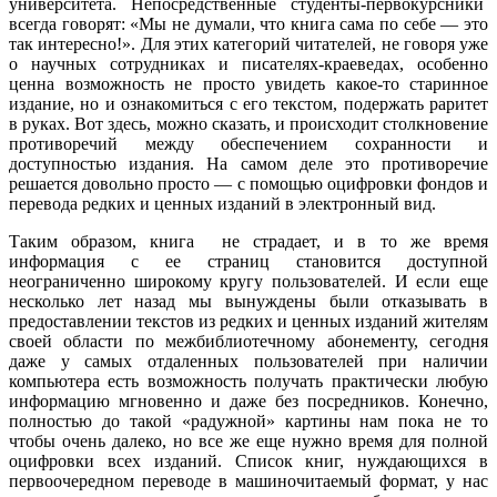
университета. Непосредственные студенты-первокурсники
всегда говорят: «Мы не думали, что книга сама по себе — это
так интересно!». Для этих категорий читателей, не говоря уже
о научных сотрудниках и писателях-краеведах, особенно
ценна возможность не просто увидеть какое-то старинное
издание, но и ознакомиться с его текстом, подержать раритет
в руках. Вот здесь, можно сказать, и происходит столкновение
противоречий между обеспечением сохранности и
доступностью издания. На самом деле это противоречие
решается довольно просто — с помощью оцифровки фондов и
перевода редких и ценных изданий в электронный вид.
Таким образом, книга не страдает, и в то же время
информация с ее страниц становится доступной
неограниченно широкому кругу пользователей. И если еще
несколько лет назад мы вынуждены были отказывать в
предоставлении текстов из редких и ценных изданий жителям
своей области по межбиблиотечному абонементу, сегодня
даже у самых отдаленных пользователей при наличии
компьютера есть возможность получать практически любую
информацию мгновенно и даже без посредников. Конечно,
полностью до такой «радужной» картины нам пока не то
чтобы очень далеко, но все же еще нужно время для полной
оцифровки всех изданий. Список книг, нуждающихся в
первоочередном переводе в машиночитаемый формат, у нас