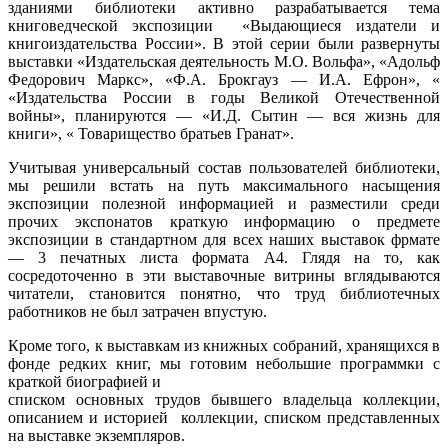
зданиями библиотеки активно разрабатывается тема
книговедческой экспозиции «Выдающиеся издатели и
книгоиздательства России». В этой серии были развернуты
выставки «Издательская деятельность М.О. Вольфа», «Адольф
Федорович Маркс», «Ф.А. Брокгауз — И.А. Ефрон», «
«Издательства России в годы Великой Отечественной
войны», планируются — «И.Д. Сытин — вся жизнь для
книги», « Товарищество братьев Гранат».
Учитывая универсальный состав пользователей библиотеки,
мы решили встать на путь максимального насыщения
экспозиции полезной информацией и разместили среди
прочих экспонатов краткую информацию о предмете
экспозиции в стандартном для всех наших выставок фрмате
— 3 печатных листа формата А4. Глядя на то, как
сосредоточенно в эти выставочные витрины вглядываются
читатели, становится понятно, что труд библиотечных
работников не был затрачен впустую.
Кроме того, к выставкам из книжных собраний, хранящихся в
фонде редких книг, мы готовим небольшие программки с
краткой биографией и
списком основных трудов бывшего владельца коллекции,
описанием и историей коллекции, списком представленных
на выставке экземпляров.