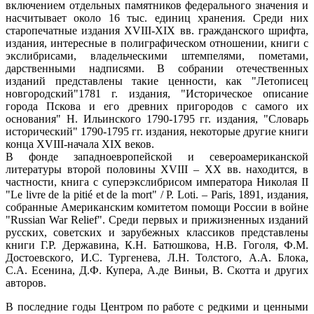
включением отдельных памятников федерального значения и
насчитывает около 16 тыс. единиц хранения. Среди них
старопечатные издания XVIII-XIX вв. гражданского шрифта,
издания, интересные в полиграфическом отношении, книги с
экслибрисами, владельческими штемпелями, пометами,
дарственными надписями. В собрании отечественных
изданий представлены такие ценности, как "Летописец
новгородский"1781 г. издания, "Историческое описание
города Пскова и его древних пригородов с самого их
основания" Н. Ильинского 1790-1795 гг. издания, "Словарь
исторический" 1790-1795 гг. издания, некоторые другие книги
конца XVIII-начала XIX веков.
В фонде западноевропейской и североамериканской
литературы второй половины XVIII – XX вв. находится, в
частности, книга с суперэкслибрисом императора Николая II
"Le livre de la pitié et de la mort" / P. Loti. – Paris, 1891, издания,
собранные Американским комитетом помощи России в войне
"Russian War Relief". Среди первых и прижизненных изданий
русских, советских и зарубежных классиков представлены
книги Г.Р. Державина, К.Н. Батюшкова, Н.В. Гоголя, Ф.М.
Достоевского, И.С. Тургенева, Л.Н. Толстого, А.А. Блока,
С.А. Есенина, Д.Ф. Купера, А.де Виньи, В. Скотта и других
авторов.
В последние годы Центром по работе с редкими и ценными