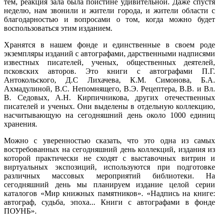
тем, реакция зала была поистине удивительной. Даже спустя
неделю, нам звонили и жители города, и жители области с
благодарностью и вопросами о том, когда можно будет
воспользоваться этим изданием.
Хранятся в нашем фонде и единственные в своем роде
экземпляры изданий с автографами, дарственными надписями
известных писателей, ученых, общественных деятелей,
псковских авторов. Это книги с автографами П.Г.
Антокольского, Д.С Лихачева, К.М. Симонова, Б.А.
Ахмадулиной, В.С. Непомнящего, В.Э. Рецептера, В.В. и Вл.
В. Седовых, А.Н. Кирпичникова, других отечественных
писателей и ученых. Они выделены в отдельную коллекцию,
насчитывающую на сегодняшний день около 1000 единиц
хранения.
Можно с уверенностью сказать, что это одна из самых
востребованных на сегодняшний день коллекций, издания из
которой практически не сходят с выставочных витрин и
виртуальных экспозиций, используются при подготовке
различных массовых мероприятий библиотеки. На
сегодняшний день мы планируем издание целой серии
каталогов «Мир книжных памятников». «Надпись на книге:
автограф, судьба, эпоха... Книги с автографами в фонде
ПОУНБ».