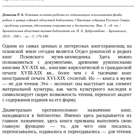
_______________________________________________________
Денисова Р. А.
Основные аспекты работы по оптимизации использования фонда
редких и ценных изданий областной библиотеки // Книжные собрания Русского Севера
: проблемы изучения, обеспечения сохранности и доступности. Вып. 5 : сб. ст. /
Архангельская областная научная библиотека им. Н. А. Добролюбова. - Архангельск,
2010. - 268 с. : ил. - С. 176-180.
Одним из самых ценных и интересных книгохранилищ на
псковской земле сегодня является Отдел рукописей и редких
книг Псковского музея-заповедника. Здесь можно
познакомиться с документами, древними рукописными
книгами XV-XIX вв., книгами кириллической и гражданской
печати XVIII-XIX вв., более чем с 4 тысячами книг
иностранной печати XVI-XIX столетий. Но — книга в музее
— не для чтения. Это – экспонат: она выступает как элемент
материальной культуры, как часть культурного наследия и
символизирует скорее возможность чтения, переносит акцент
с содержания издания на его форму.
Диаметрально противоположно назначение книг,
находящихся в библиотеке. Именно здесь раскрывается их
главное назначение, здесь книги призваны выполнять свою
главную функцию — то, для чего они писались,
переписывались, издавались и переиздавались — для чтения.