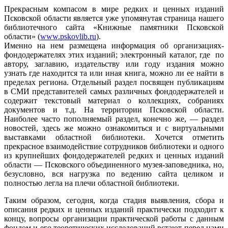
Прекрасным компасом в мире редких и ценных изданий
Псковской области является уже упомянутая страница нашего
библиотечного сайта «Книжные памятники Псковской
области» (
www.pskovlib.ru
).
Именно на нем размещена информация об организациях-
фондодержателях этих изданий; электронный каталог, где по
автору, заглавию, издательству или году издания можно
узнать где находится та или иная книга, можно ли ее найти в
пределах региона. Отдельный раздел посвящен публикациям
в СМИ представителей самых различных фондодержателей и
содержит текстовый материал о коллекциях, собраниях
документов и т.д. На территории Псковской области.
Наиболее часто пополняемый раздел, конечно же, — раздел
новостей, здесь же можно ознакомиться и с виртуальными
выставками областной библиотеки. Хочется отметить
прекрасное взаимодействие сотрудников библиотеки и одного
из крупнейших фондодержателей редких и ценных изданий
области — Псковского объединенного музея-заповедника, но,
безусловно, вся нагрузка по ведению сайта целиком и
полностью легла на плечи областной библиотеки.
Таким образом, сегодня, когда стадия выявления, сбора и
описания редких и ценных изданий практически подходит к
концу, вопросы организации практической работы с данным
фондом и его теоретических исследований встают перед нами