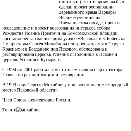
института). За это время им был
сделан проект реставрации
деревянного храма Варвары
Великомученицы на
Плехановском посаде, проект-
исследование и проект воссоздания интерьера собора
Рождества Иоанна Предтечи на Комсомольской площади,
восстановлены главные дома усадеб «Вечаша» и «Любенск».
По проектам Сергея Михайлова построены храмы в Стругах
Красных и в Богданово под Псковом, обследована и
реставрирована церковь Успения с Полонища в Пскове и
церковь Успения в Бутырках.
С 1994 по 2001 работал заместителем главного архитектора
Пскова по реконструкции и реставрации.
В 1999 году Сергею Михайлову присвоено звание «Народный
мастер Псковской области».
Член Союза архитекторов России.
То, что