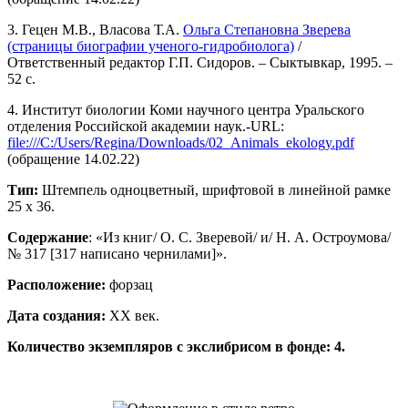
3. Гецен М.В., Власова Т.А.
Ольга Степановна Зверева
(страницы биографии ученого-гидробиолога)
/
Ответственный редактор Г.П. Сидоров. – Сыктывкар, 1995. –
52 с.
4. Институт биологии Коми научного центра Уральского
отделения Российской академии наук.-URL:
file:///C:/Users/Regina/Downloads/02_Animals_ekology.pdf
(обращение 14.02.22)
Тип:
Штемпель одноцветный, шрифтовой в линейной рамке
25 х 36.
Содержание
: «Из книг/ О. С. Зверевой/ и/ Н. А. Остроумова/
№ 317 [317 написано чернилами]».
Расположение:
форзац
Дата создания:
ХХ век.
Количество экземпляров с экслибрисом в фонде: 4.