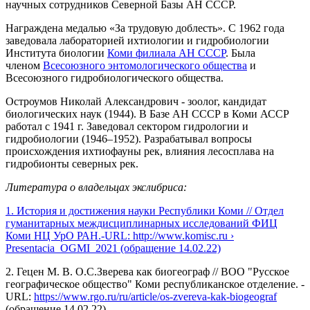
научных сотрудников Северной Базы АН СССР.
Награждена медалью «За трудовую доблесть». С 1962 года
заведовала лабораторией ихтиологии и гидробиологии
Института биологии
Коми филиала АН СССР
. Была
членом
Всесоюзного энтомологического общества
и
Всесоюзного гидробиологического общества.
Остроумов Николай Александрович - зоолог, кандидат
биологических наук (1944). В Базе АН СССР в Коми АССР
работал с 1941 г. Заведовал сектором гидрологии и
гидробиологии (1946–1952). Разрабатывал вопросы
происхождения ихтиофауны рек, влияния лесосплава на
гидробионты северных рек.
Литература о владельцах экслибриса:
1. История и достижения науки Республики Коми // Отдел
гуманитарных междисциплинарных исследований ФИЦ
Коми НЦ УрО РАН.-URL: http://www.komisc.ru ›
Presentacia_OGMI_2021 (обращение 14.02.22)
2. Гецен М. В. О.С.Зверева как биогеограф // ВОО "Русское
географическое общество" Коми республиканское отделение. -
URL:
https://www.rgo.ru/ru/article/os-zvereva-kak-biogeograf
(обращение 14.02.22)