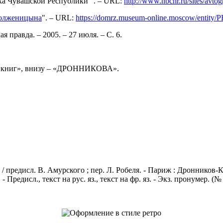
ка Чувашской Республики" . – URL:
http://www.nbchr.ru/sites/avto
Солженицына
". – URL:
https://domrz.museum-online.moscow/entit
правда. – 2005. – 27 июля. – С. 6.
из книг», внизу – «ДРОННИКОВА».
едисл. В. Амурского ; пер. Л. Робеля. - Париж : Дронников-Конова
- Предисл., текст на рус. яз., текст на фр. яз. - Экз. пронумер. (№ 