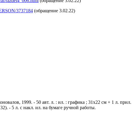
graf/razdel4_006.html
(обращение 3.02.22)
y/PERSON/3737184
(обращение 3.02.22)
лов, 1999. - 50 авт. л. : ил. : графика ; 31х22 см + 1 л. прил.
32). - 5 л. с накл. ил. на бумаге ручной работы.