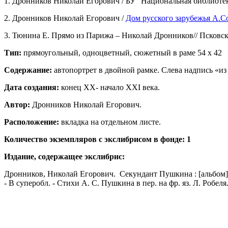
1. Дронников Николай Егорович / БУ "Национальная библиоте
2. Дронников Николай Егорович /
Дом русского зарубежья А.
3. Тюнина Е. Прямо из Парижа – Николай Дронников// Псковская 
Тип:
прямоугольный, одноцветный, сюжетный в раме 54 х 42
Содержание:
автопортрет в двойной рамке. Слева надпись «
Дата создания:
конец ХХ- начало XXI века.
Автор:
Дронников Николай Егорович.
Расположение:
вкладка на отдельном листе.
Количество экземпляров с экслибрисом в фонде: 1
Издание, содержащее экслибрис:
Дронников, Николай Егорович. Секундант Пушкина : [альбом] / пр
- В суперобл. - Стихи А. С. Пушкина в пер. на фр. яз. Л. Робеля. 