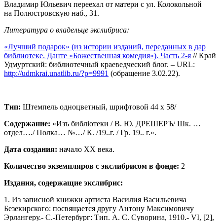
Владимир Юльевич переехал от матери с ул. Колокольной
на Полюстровскую наб., 31.
Литература о владельце экслибриса:
«Лучший подарок» (из истории изданий, переданных в дар
библиотеке. Данте «Божественная комедия»). Часть 2-я
// Край
Удмуртский: библиотечный краеведческий блог. – URL:
http://udmkrai.unatlib.ru/?p=9991
(обращение 3.02.22).
Тип:
Штемпель одноцветный, шрифтовой 44 х 58/
Содержание:
«Изъ библiотеки / В. Ю. ДРЕШЕРЪ/ Шк. …
отдел…./ Полка… №…/ К. /19..г. / Гр. 19.. г.».
Дата создания:
начало ХХ века.
Количество экземпляров с экслибрисом в фонде:
2
Издания, содержащие экслибрис:
1. Из записной книжки артиста Василия Васильевича
Безекирского: посвящается другу Антону Максимовичу
Эрлангеру.- С.-Петербург: Тип. А. С. Суворина, 1910.- VI, [2],