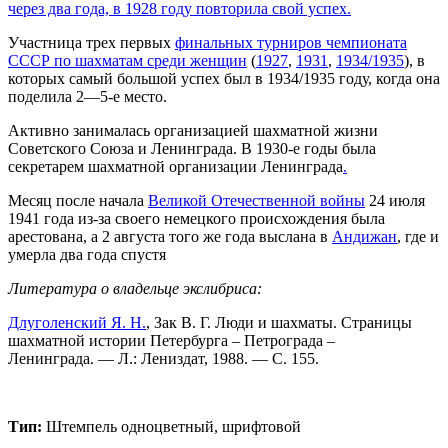
через два года, в 1928 году повторила свой успех.
Участница трех первых
финальных турниров чемпионата
СССР по шахматам среди женщин
(
1927
,
1931
,
1934/1935
), в
которых самый большой успех был в 1934/1935 году, когда она
поделила 2—5-е место.
Активно занималась организацией шахматной жизни
Советского Союза и Ленинграда. В 1930-е годы была
секретарем шахматной организации Ленинграда
.
Месяц после начала
Великой Отечественной войны
24 июля
1941 года из-за своего немецкого происхождения была
арестована, а 2 августа того же года выслана в
Андижан
, где и
умерла два года спустя
Литература о владельце экслибриса:
Длуголенский Я. Н.
, Зак В. Г. Люди и шахматы. Страницы
шахматной истории Петербурга – Петрограда –
Ленинграда. — Л.: Лениздат, 1988. — С. 155.
Тип:
Штемпель одноцветный, шрифтовой