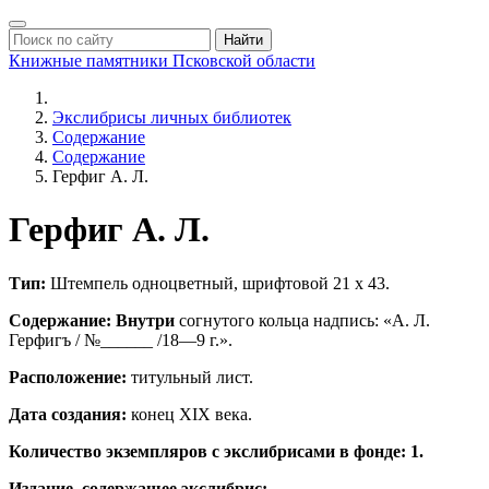
Найти
Книжные памятники
Псковской области
Экслибрисы личных библиотек
Содержание
Содержание
Герфиг А. Л.
Герфиг А. Л.
Тип:
Штемпель одноцветный, шрифтовой 21 х 43.
Содержание: Внутри
согнутого кольца надпись: «А. Л.
Герфигъ / №______ /18—9 г.».
Расположение:
титульный лист.
Дата создания:
конец ХIХ века.
Количество экземпляров с экслибрисами в фонде: 1.
Издание, содержащее экслибрис: