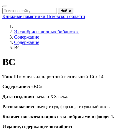
Найти
Книжные памятники
Псковской области
Экслибрисы личных библиотек
Содержание
Содержание
ВС
ВС
Тип:
Штемпель одноцветный вензельный 16 х 14.
Содержание:
«ВС».
Дата создания:
начало ХХ века.
Расположение:
шмуцтитул, форзац, титульный лист.
Количество экземпляров с экслибрисами в фонде: 1.
Издание, содержащее экслибрис: