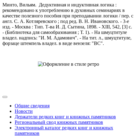
Минто, Вильям. Дедуктивная и индуктивная логика :
рекомендовано к употреблению в духовных семинариях в
качестве полезного пособия при преподавании логики / пер. с
англ. С. А. Котляревского ; под ред. В. Н. Ивановского. - 3-е
изд. - Москва : Тип. Т-ва И. Д. Сытина, 1898. - XIII, 542, [3] с.
- (Библиотека для самообразования ; Т. 1). - На шмуцтитуле
владел. надпись: "И. М. Адамович". - На тит. л., шмуцтитуле,
форзаце штемпель владел. в виде вензеля: "ВС".
Общие сведения
Новости
Держатели редких книг и книжных памятников
Региональный свод книжных памятников
Электронный каталог редких книг и книжных
памятников