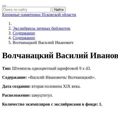
Найти
Книжные памятники
Псковской области
Экслибрисы личных библиотек
Содержание
Содержание
Волчанацкий Василий Иванович
Волчанацкий Василий Ивано
Тип:
Штемпель одноцветный шрифтовой 9 х 43.
Содержание:
«Василiй Ивановичъ/ Волчанацкий».
Дата создания:
вторая половина ХIХ века.
Расположение:
шмуцтитул.
Количество экземпляров с экслибрисами в фонде: 1.