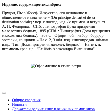
Издание, содержащее экслибрис:
Прудон, Пьер Жозеф Искусство, его основание и
общественное назначение = (Du principe de l'art et de sa
destination sociale) : пер. с послед. изд. / с примеч. и вступ. ст.
А. П. Федорова. - СПб. : Типография Дома призрения
малолетних бедных, 1895 (СПб. : Типография Дома призрения
малолетних бедных). - 368 с. - Оформ.: обл. набор., бордюр,
заставки, концовки. - На с. 2, 3 обл. изд. книгопродав. объявл.
изд.: "Тип. Дома призрения малолет. бедных". - На тит. л.
штемпель крас. цв.: "Ex libris Александра Виленкина".
Общие сведения
Новости
Держатели редких книг и книжных памятников