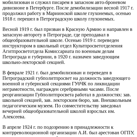
мобилизован и служил писарем в запасном авто-броневом
дивизионе в Петербурге. После демобилизации весной 1917 г.
продолжил работу в Мариинской школе глухонемых, осенью
1918 г. перешел в Петроградскую школу глухонемых.
Весной 1919 г. был призван в Красную Армию и направлен в
запасную автороту в Петрограде, где преподавал в
общеобразовательной школе. Осенью 1919 г. переведен
инструктором в школьный отдел Культпросветотделения
Агитпросветотдела Комиссариата по военным делам
Петрограда и губернии, в 1920 г. назначен заведующим
школьно-лекторской секцией.
В феврале 1921 г. был демобилизован и переведен в
Петроградский губполитпросвет на должность заведующего
военной и губернской секциями ГУбЧК по ликвидации
неграмотности, награжден серебряными часами. После
реорганизации Губполитпросвета работал в должностях: зав.
школьной секцией, зав. лекторским бюро, зав. Внешкольным
педагогическим музеем. По совместительству заведовал
вечерней общеобразовательной школой взрослых им.
Алексеева.
В апреле 1924 г. по подозрению в принадлежности к
контрреволюционной организации А.И. был арестован ОГПУ,