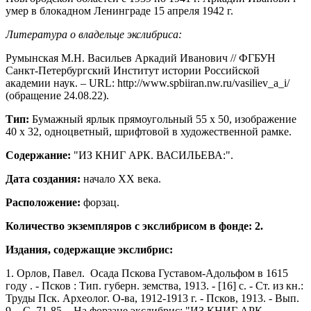
умер в блокадном Ленинграде 15 апреля 1942 г.
Литература о владельце экслибриса:
Румынская М.Н. Васильев Аркадий Иванович // ФГБУН
Санкт-Петербургский Институт истории Российской
академии наук. – URL: http://www.spbiiran.nw.ru/vasiliev_a_i/
(обращение 24.08.22).
Тип:
Бумажный ярлык прямоугольный 55 х 50, изображение
40 х 32, одноцветный, шрифтовой в художественной рамке.
Содержание:
"ИЗ КНИГ АРК. ВАСИЛЬЕВА:".
Дата создания:
начало ХХ века.
Расположение:
форзац.
Количество экземпляров с экслибрисом в фонде: 2.
Издания, содержащие экслибрис:
1. Орлов, Павел. Осада Пскова Густавом-Адольфом в 1615
году . - Псков : Тип. губерн. земства, 1913. - [16] с. - Ст. из кн.:
Труды Пск. Археолог. О-ва, 1912-1913 г. - Псков, 1913. - Вып.
9. - С. 71-85. - На форзаце экслибрис: "ИЗ КНИГ АРК.