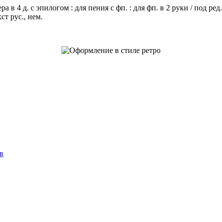
 4 д. с эпилогом : для пения с фп. : для фп. в 2 руки / под ред.
ст рус., нем.
в