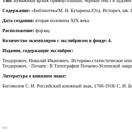
Тип:
Бумажный ярлык прямоугольный, черный текст в художест
Содержание:
«Библиотека/М. Н. Бухарина./Отд. Историч, шк. IV,
Дата создания:
вторая половина XIX века.
Расположение:
форзац.
Количество экземпляров с экслибрисом в фонде: 4.
Издания, содержащие экслибрис:
Теодорович, Николай Иванович
.
Историко-статистическое опис
Теодорович. - Почаев : В Типографии Почаево-Успенской лавры
Литература о книжном знаке:
Богомолов С. И. Российский книжный знак, 1700-1918/ С. И. Бог