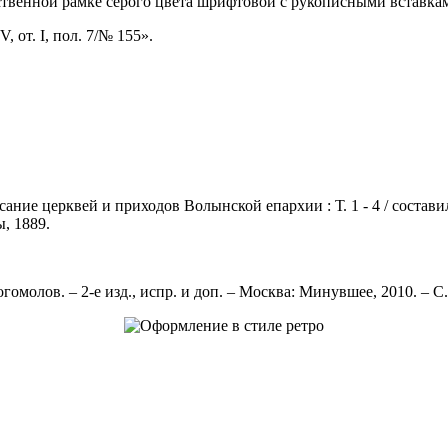
венной рамке серого цвета шрифтовой с рукописными вставкам
 от. I, пол. 7/№ 155».
ание церквей и приходов Волынской епархии : Т. 1 - 4 / состав
, 1889.
омолов. – 2-е изд., испр. и доп. – Москва: Минувшее, 2010. – С. 