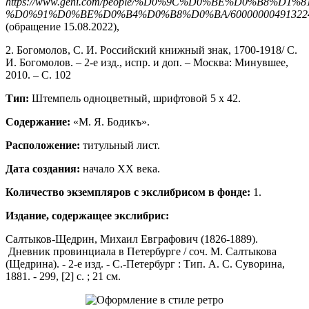
https://www.geni.com/people/%D0%9C%D0%BE%D0%B8%D1
%D0%91%D0%BE%D0%B4%D0%B8%D0%BA/600000004913224
(обращение 15.08.2022),
2. Богомолов, С. И. Российский книжный знак, 1700-1918/ С.
И. Богомолов. – 2-е изд., испр. и доп. – Москва: Минувшее,
2010. – С. 102
Тип:
Штемпель одноцветный, шрифтовой 5 х 42.
Содержание:
«М. Я. Бодикъ».
Расположение:
титульный лист.
Дата создания:
начало ХХ века.
Количество экземпляров с экслибрисом в фонде:
1.
Издание, содержащее экслибрис:
Салтыков-Щедрин, Михаил Евграфович (1826-1889).
Дневник провинциала в Петербурге / соч. М. Салтыкова
(Щедрина). - 2-е изд. - С.-Петербург : Тип. А. С. Суворина,
1881. - 299, [2] с. ; 21 см.