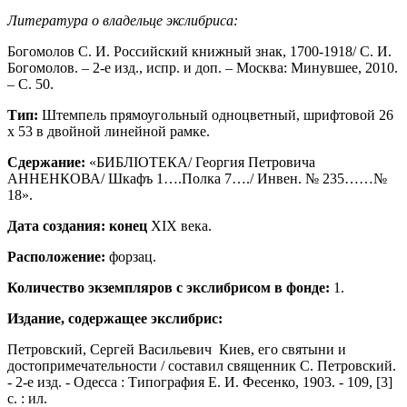
Литература о владельце экслибриса:
Богомолов С. И. Российский книжный знак, 1700-1918/ С. И.
Богомолов. – 2-е изд., испр. и доп. – Москва: Минувшее, 2010.
– С. 50.
Тип:
Штемпель прямоугольный одноцветный, шрифтовой 26
х 53 в двойной линейной рамке.
Сдержание:
«БИБЛIОТЕКА/ Георгия Петровича
АННЕНКОВА/ Шкафъ 1….Полка 7…./ Инвен. № 235……№
18».
Дата создания: конец
ХIХ века.
Расположение:
форзац.
Количество экземпляров с экслибрисом в фонде:
1.
Издание, содержащее экслибрис:
Петровский, Сергей Васильевич Киев, его святыни и
достопримечательности / составил священник С. Петровский.
- 2-е изд. - Одесса : Типография Е. И. Фесенко, 1903. - 109, [3]
с. : ил.