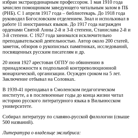
избран экстраординарным профессором. 1 мая 1910 года
зачислен помощником заведующего читальным залом в ПБ
(РНБ). С 1 апреля 1917 года – библиотекарь. До 1918 года
руководил Богословским отделением. Знал и использовал в
работе 11 иностранных языков. До 1917 года награжден
орденами Святой Анны 2-й и 3-й степени, Станислава 2-й и
3-й степени. С 1927 года занимался исключительно
преподавательской деятельностью. Автор около 200 статей,
заметок, обзоров о рукописных памятниках, исследований,
посвященных русским писателям и др.
20 июня 1927 арестован ОГПУ по обвинению в
принадлежности к подпольной контрреволюционной
монархической, организации. Осужден сроком на 5 лет.
Заключение отбывал на Соловках.
В 1939-41 преподавал в Смоленском педагогическом
институте, а в послевоенные годы до конца жизни читал
историю русского литературного языка в Вильнюсском
университете.
Собирал литературу по славяно-русской филологии (свыше
500 названий).
Литература о владельце экслибриса: