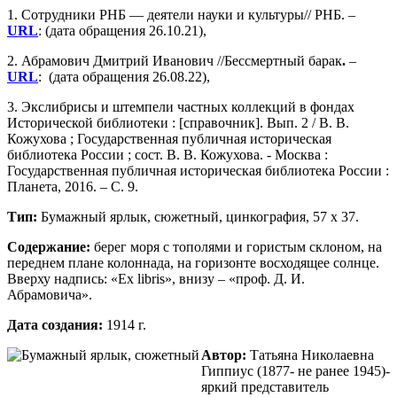
1. Сотрудники РНБ — деятели науки и культуры// РНБ. –
URL
: (дата обращения 26.10.21),
2. Абрамович Дмитрий Иванович //Бессмертный барак
.
–
URL
: (дата обращения 26.08.22),
3. Экслибрисы и штемпели частных коллекций в фондах
Исторической библиотеки : [справочник]. Вып. 2 / В. В.
Кожухова ; Государственная публичная историческая
библиотека России ; сост. В. В. Кожухова. - Москва :
Государственная публичная историческая библиотека России :
Планета, 2016. – С. 9.
Тип:
Бумажный ярлык, сюжетный, цинкография, 57 х 37.
Содержание:
берег моря с тополями и гористым склоном, на
переднем плане колоннада, на горизонте восходящее солнце.
Вверху надпись: «Ex libris», внизу – «проф. Д. И.
Абрамовича».
Дата создания:
1914 г.
Автор:
Татьяна Николаевна
Гиппиус (1877- не ранее 1945)-
яркий представитель