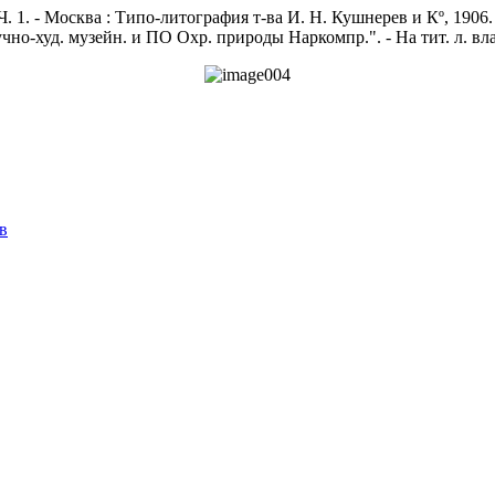
 - Москва : Типо-литография т-ва И. Н. Кушнерев и Кº, 1906. - I
аучно-худ. музейн. и ПО Охр. природы Наркомпр.". - На тит. л. 
в