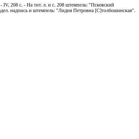
V, 208 с. - На тит. л. и с. 208 штемпель: "Псковский
владел. надпись и штемпель: "Лидия Петровна [С]толбошинская".