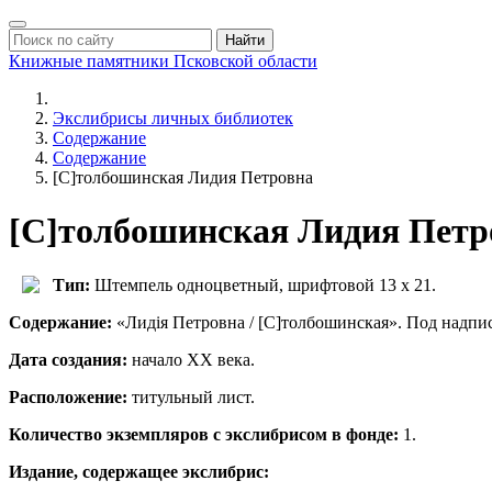
Найти
Книжные памятники
Псковской области
Экслибрисы личных библиотек
Содержание
Содержание
[С]толбошинская Лидия Петровна
[С]толбошинская Лидия Петр
Тип:
Штемпель одноцветный, шрифтовой 13 х 21.
Содержание:
«Лидiя Петровна / [С]толбошинская». Под надпи
Дата создания:
начало ХХ века.
Расположение
:
титульный лист.
Количество экземпляров с экслибрисом в фонде:
1.
Издание, содержащее экслибрис: