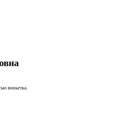
овна
сью виньетка.