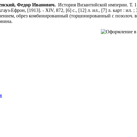
енский, Федор Иванович.
История Византийской империи. Т. 1 / 
гауз-Ефрон, [1913]. - XIV, 872, [6] с., [12] л. ил., [7] л. карт : и
нением, обрез комбинированный (торшонированный с позолоч. вер
онина.
в