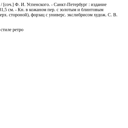
[соч.] Ф. И. Успенского. - Санкт-Петербург : издание
л. ; 31,5 см. - Кн. в кожаном пер. с золотым и блинтовым
х. стороной), форзац с универс. экслибрисом худож. С. В.