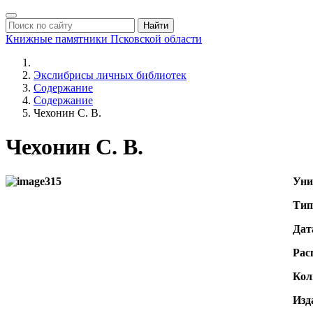
Найти
Книжные памятники
Псковской области
Экслибрисы личных библиотек
Содержание
Содержание
Чехонин С. В.
Чехонин С. В.
Уни
Тип
Дат
Рас
Кол
Изд