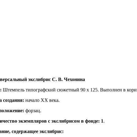
версальный экслибрис С. В. Чехонина
:
Штемпель типографский сюжетный 90 х 125. Выполнен в кори
а создания:
начало ХХ века.
положение
:
форзац.
ичество экземпляров с экслибрисом в фонде: 1
.
ание, содержащее экслибрис: