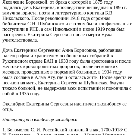
Яковлевне Боровской, от брака с которой в 1875 году
родилась дочь Екатерина, впоследствии вышедшая в 1895 г.
замуж за юриста, поэта и литературного критика Б.В.
Никольского. После революции 1918 года огромная
библиотека С.Н. Шубинского и его зятя были конфискованы и
поступили в РНБ, а сам Никольский в июне 1919 года был
расстрелян. Екатерина Сергеевна после смерти мужа
учительствовала.
Дочь Екатерины Сергеевны Анна Борисовна, работавшая
палеографом и хранителем особо ценных собраний в
Рукописном отделе БАН в 1933 году была арестована и после
жестоких кровопролитных допросов, после нескольких
месяцев, проведенных в тюремной больнице, в 1934 году
была сослана в Алма-Ату, где и осталась жить. После ареста ее
несчастная мать, Екатерина Сергеевна Шубинская, будучи
тяжело больной, не выдержала всех испытаний и покончила с
собой в 1935 году.
Экслибрис Екатерины Сергеевны идентичен экслибрису ее
отца.
Литература о владельце экслибриса:
1. Богомолов С. И. Российский книжный знак, 1700-1918/ С.