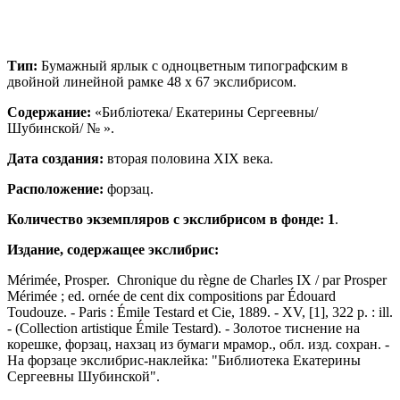
Тип:
Бумажный ярлык с одноцветным типографским в
двойной линейной рамке 48 х 67 экслибрисом.
Содержание:
«Библiотека/ Екатерины Сергеевны/
Шубинской/ № ».
Дата создания:
вторая половина ХIХ века.
Расположение
:
форзац.
Количество экземпляров с экслибрисом в фонде: 1
.
Издание, содержащее экслибрис:
Mérimée, Prosper. Chronique du règne de Charles IX / par Prosper
Mérimée ; ed. ornée de cent dix compositions par Édouard
Toudouze. - Paris : Émile Testard et Cie, 1889. - XV, [1], 322 p. : ill.
- (Collection artistique Émile Testard). - Золотое тиснение на
корешке, форзац, нахзац из бумаги мрамор., обл. изд. сохран. -
На форзаце экслибрис-наклейка: "Библиотека Екатерины
Сергеевны Шубинской".