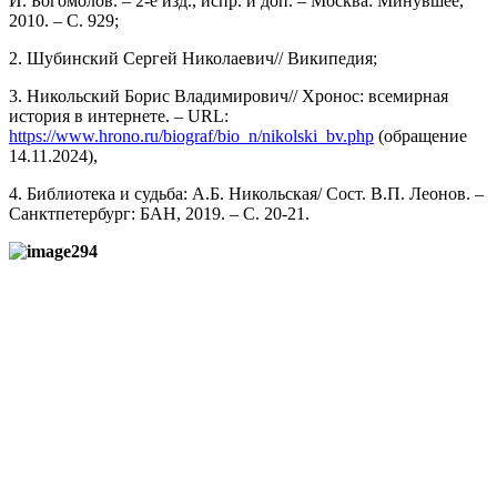
И. Богомолов. – 2-е изд., испр. и доп. – Москва: Минувшее,
2010. – С. 929;
2.
Шубинский Сергей Николаевич// Википедия;
3. Никольский Борис Владимирович// Хронос: всемирная
история в интернете. – URL:
https://www.hrono.ru/biograf/bio_n/nikolski_bv.php
(обращение
14.11.2024),
4. Библиотека и судьба: А.Б. Никольская/ Сост. В.П. Леонов. –
Санктпетербург: БАН, 2019. – С. 20-21.