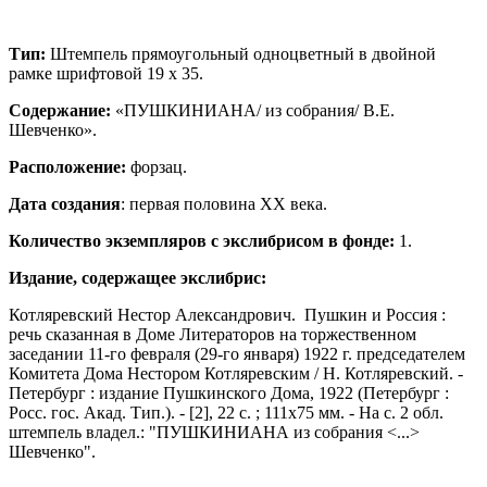
Тип:
Штемпель прямоугольный одноцветный в двойной
рамке шрифтовой 19 х 35.
Содержание:
«ПУШКИНИАНА/ из собрания/ В.Е.
Шевченко».
Расположение
:
форзац.
Дата создания
: первая половина
ХХ века.
Количество экземпляров с экслибрисом в фонде:
1.
Издание, содержащее экслибрис:
Котляревский Нестор Александрович. Пушкин и Россия :
речь сказанная в Доме Литераторов на торжественном
заседании 11-го февраля (29-го января) 1922 г. председателем
Комитета Дома Нестором Котляревским / Н. Котляревский. -
Петербург : издание Пушкинского Дома, 1922 (Петербург :
Росс. гос. Акад. Тип.). - [2], 22 с. ; 111х75 мм. - На с. 2 обл.
штемпель владел.: "ПУШКИНИАНА из собрания <...>
Шевченко".