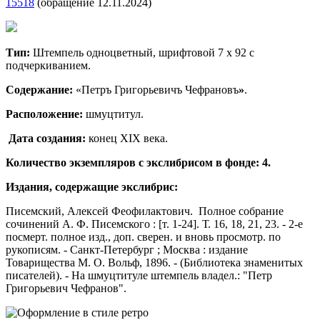
15518
(обращение 12.11.2024)
Тип:
Штемпель одноцветный, шрифтовой 7 х 92 с
подчеркиванием.
Содержание:
«Петръ Григорьевичъ Чефрановъ
»
.
Расположение
:
шмуцтитул.
Дата создания:
конец ХIХ века.
Количество экземпляров с экслибрисом в фонде: 4.
Издания, содержащие экслибрис:
Писемский, Алексей Феофилактович. Полное собрание
сочинений А. Ф. Писемского : [т. 1-24]. Т. 16, 18, 21, 23. - 2-е
посмерт. полное изд., доп. сверен. и вновь просмотр. по
рукописям. - Санкт-Петербург ; Москва : издание
Товарищества М. О. Вольф, 1896. - (Библиотека знаменитых
писателей). - На шмуцтитуле штемпель владел.: "Петр
Григорьевич Чефранов".