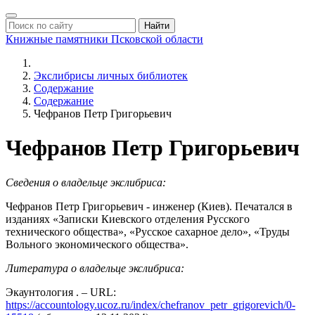
Найти
Книжные памятники
Псковской области
Экслибрисы личных библиотек
Содержание
Содержание
Чефранов Петр Григорьевич
Чефранов Петр Григорьевич
Сведения о владельце экслибриса:
Чефранов Петр Григорьевич - инженер (Киев). Печатался в
изданиях «Записки Киевского отделения Русского
технического общества», «Русское сахарное дело», «Труды
Вольного экономического общества».
Литература о владельце экслибриса:
Экаунтология . – URL:
https://accountology.ucoz.ru/index/chefranov_petr_grigorevich/0-