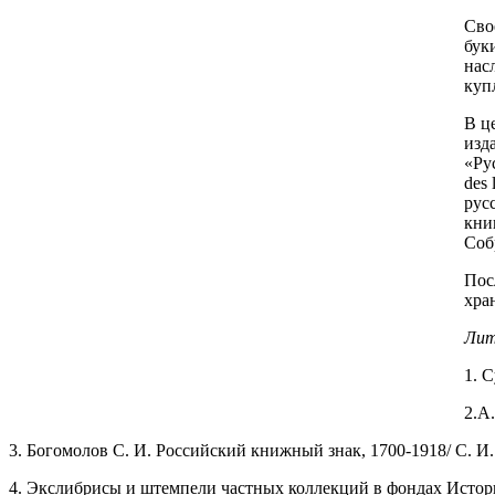
Сво
бук
нас
куп
В ц
изд
«Ру
des 
рус
книг
Соб
Пос
хра
Лит
1. 
2.А
3. Богомолов С. И. Российский книжный знак, 1700-1918/ С. И. Б
4. Экслибрисы и штемпели частных коллекций в фондах Историче