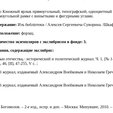
:
Книжный ярлык прямоугольный, типографский, одноцветный 41
моугольной рамке с виньетками и фигурными углами.
ержание:
Изъ библiотеки / Алексея Сергеевича Суворина. /Шк
положение
:
форзац.
ичество экземпляров с экслибрисом в фонде: 3.
ания, содержащие экслибрис:
Сын отечества
,
: исторический и политический журнал. Ч. 1, [№ 1
], 46, [II], 47-255, V с. ;
й журнал, издаваемый Александром Воейковым и Николаем Гречем.
й журнал, издаваемый Александром Воейковым и Николаем Гречем.
огомолов. – 2-е изд., испр. и доп. – Москва: Минувшее, 2010. – 