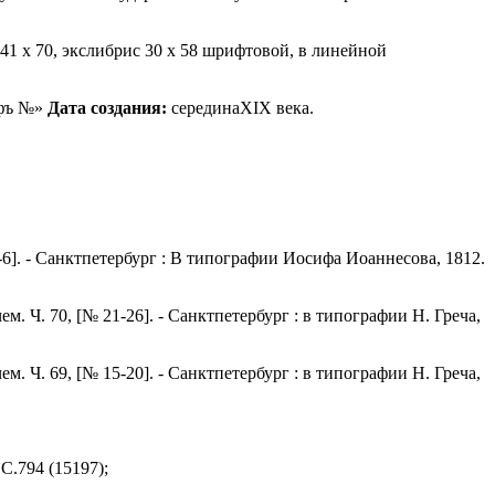
 х 70, экслибрис 30 х 58 шрифтовой, в линейной
афъ №»
Дата создания:
серединаXIX века.
-6]. - Санктпетербург : В типографии Иосифа Иоаннесова, 1812.
 Ч. 70, [№ 21-26]. - Санктпетербург : в типографии Н. Греча,
 Ч. 69, [№ 15-20]. - Санктпетербург : в типографии Н. Греча,
С.794 (15197);