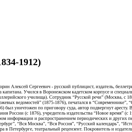
834-1912)
орин Алексей Сергеевич - русский публицист, издатель, беллетр
а капитана. Учился в Воронежском кадетском корпусе и специал
иллерийского училища). Сотрудник “Русской речи” (Москва, с 18
ржевых ведомостей” (1875-1876), печатался в “Современнике”, “
66) был уничтожен по приговору суда, автор подвергнут аресту.
ания России (с 1876), учредитель издательства “Новое время” (с 
ром информации и распространением периодических и других пе
ербург”, “Вся Москва”, “Вся Россия”, “Русский календарь”, “Ис
тра в Петербурге, театральный рецензент. Покровитель и издатель