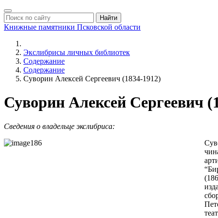
Найти
Книжные памятники
Псковской области
Экслибрисы личных библиотек
Содержание
Содержание
Суворин Алексей Сергеевич (1834-1912)
Суворин Алексей Сергеевич (1
Сведения о владельце экслибриса:
Сув
чин
арт
“Би
(18
изд
сбо
Пет
теа