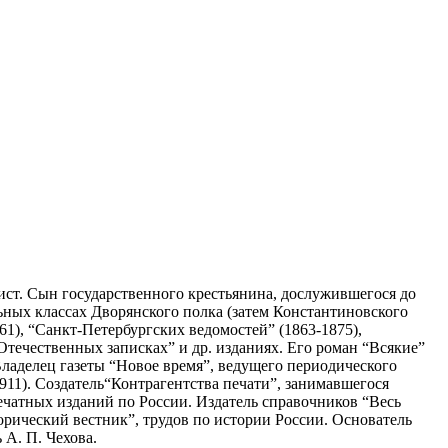
ист. Сын государственного крестьянина, дослужившегося до
ьных классах Дворянского полка (затем Константиновского
61), “Санкт-Петербургских ведомостей” (1863-1875),
Отечественных записках” и др. изданиях. Его роман “Всякие”
 Владелец газеты “Новое время”, ведущего периодического
1911). Создатель“Контрагентства печати”, занимавшегося
чатных изданий по России. Издатель справочников “Весь
торический вестник”, трудов по истории России. Основатель
 А. П. Чехова.