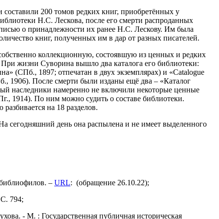
и составили 200 томов редких книг, приобретённых у
библиотеки Н.С. Лескова, после его смерти распроданных
исью о принадлежности их ранее Н.С. Лескову. Им была
оличество книг, полученных им в дар от разных писателей.
: собственно коллекционную, состоявшую из ценных и редких
. При жизни Суворина вышло два каталога его библиотеки:
а» (СПб., 1897; отпечатан в двух экземплярах) и «Catalogue
 (СПб., 1906). После смерти были изданы ещё два – «Каталог
орый наследники намеренно не включили некоторые ценные
 (Пг., 1914). По ним можно судить о составе библиотеки.
 разбивается на 18 разделов.
 На сегодняшний день она распылена и не имеет выделенного
 библиофилов. –
URL
: (обращение 26.10.22);
С. 794;
ухова. - М. : Государственная публичная историческая