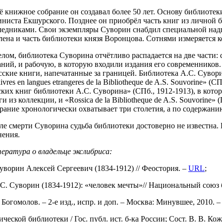
ё книжное собрание он создавал более 50 лет. Основу библиотек
иниста Екшурского. Позднее он приобрёл часть книг из личной 
ледниками. Свои экземпляры Суворин снабдил специальной надп
лена и часть библиотеки князя Воронцова. Сотнями измеряется к
елом, библиотека Суворина отчётливо распадается на две части
аний, и рабочую, в которую входили издания его современников
сские книги, напечатанные за границей. Библиотека А.С. Суворин
livres en langues etrangeres de la Bibliotheque de A.S. Souvorine»
ских книг библиотеки А.С. Суворина» (СПб., 1912-1913), в кот
и из коллекции, и «Rossica de la Bibliotheque de A.S. Souvorine»
рание хронологически охватывает три столетия, а по содержанию
ле смерти Суворина судьба библиотеки достоверно не известна.
нения.
ература о владельце экслибриса:
Суворин Алексей Сергеевич (1834-1912) // Феостория. –
URL
;
.С. Суворин (1834-1912): «человек мечты»// Национальный союз
огомолов. – 2-е изд., испр. и доп. – Москва: Минувшее, 2010. – 
ской библиотеки / Гос. публ. ист. б-ка России; Сост. В. В. Кож