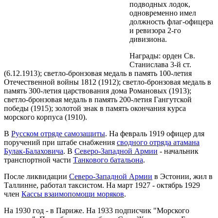
подводных лодок,
одновременно имел
должность флаг-офицера
и ревизора 2-го
дивизиона.
Награды: орден Св.
Станислава 3-й ст.
(6.12.1913); светло-бронзовая медаль в память 100-летия
Отечественной войны 1812 (1912); светло-бронзовая медаль в
память 300-летия царствования дома Романовых (1913);
светло-бронзовая медаль в память 200-летия Гангутской
победы (1915); золотой знак в память окончания курса
морского корпуса (1910).
В
Русском отряде самозащиты
. На февраль 1919 офицер для
поручений при штабе снабжения
сводного отряда атамана
Булак-Балаховича
. В
Северо-Западной Армии
- начальник
транспортной части
Танкового батальона
.
После ликвидации
Северо-Западной Армии
в Эстонии, жил в
Таллинне, работал таксистом. На март 1927 - октябрь 1929
член
Кассы взаимопомощи моряков
.
На 1930 год - в Париже. На 1933 подписчик "Морского