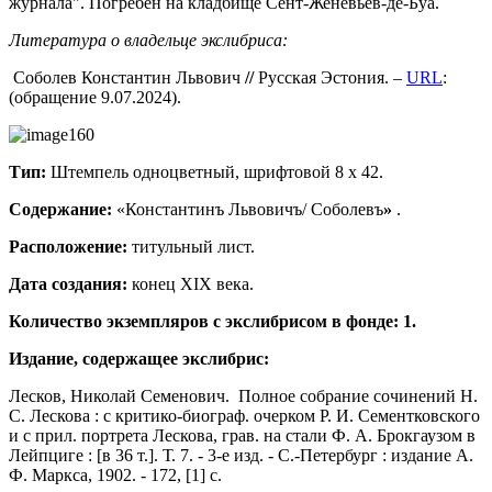
журнала". Погребен на кладбище Сент-Женевьев-де-Буа.
Литература о владельце экслибриса:
Соболев Константин Львович
//
Русская Эстония. –
URL
:
(обращение 9.07.2024).
Тип:
Штемпель одноцветный, шрифтовой 8 х 42.
Содержание:
«Константинъ Львовичъ/ Соболевъ
»
.
Расположение
:
титульный лист.
Дата создания:
конец ХIХ века.
Количество экземпляров с экслибрисом в фонде: 1.
Издание, содержащее экслибрис:
Лесков, Николай Семенович. Полное собрание сочинений Н.
С. Лескова : с критико-биограф. очерком Р. И. Сементковского
и с прил. портрета Лескова, грав. на стали Ф. А. Брокгаузом в
Лейпциге : [в 36 т.]. Т. 7. - 3-е изд. - С.-Петербург : издание А.
Ф. Маркса, 1902. - 172, [1] с.