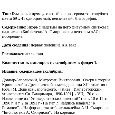
Тип:
Бумажный прямоугольный ярлык серовато—голубого
цвета 69 х 41 одноцветный, вензелевый. Литография.
Содержание
:
Якорь с надетым на него фигурным свитком с
надписью «Библiотеки/ А. Смирнова» и вензелем «АС»
посередине.
Дата создания:
первая половина ХХ века.
Расположение
:
форзац.
Количество экземпляров с экслибрисом в фонде: 1.
Издание, содержащее экслибрис:
Довнар-Запольский, Митрофан Викторович. Очерк истории
Кривичской и Дреговичской земель до конца XII столетия /
[соч.] М. Довнара-Запольского. - [Киев : Императорский
университет Св. Владимира, 1890-1891]. - VII, 170 с. -
Извлечение из "Университетских известий" (из т. 10 и 11 за
1890 г. и т. 2 за 1891 г.- На тит. л. надпись владел.: "К.
Романов". - На форзаце экслибрис-наклейка А.И. Смирнова:
"Библиотеки А. Смирнова".- На корешке