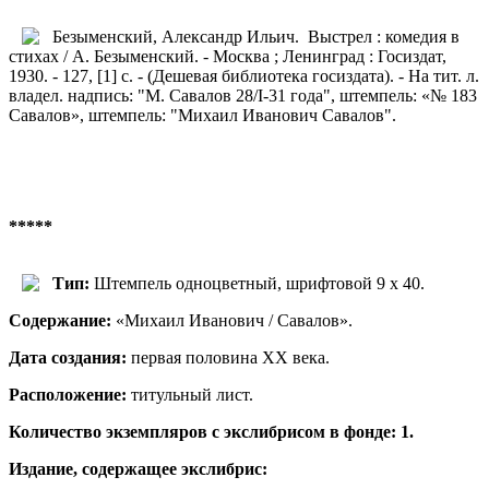
Безыменский, Александр Ильич. Выстрел : комедия в
стихах / А. Безыменский. - Москва ; Ленинград : Госиздат,
1930. - 127, [1] с. - (Дешевая библиотека госиздата). - На тит. л.
владел. надпись: "М. Савалов 28/I-31 года", штемпель: «№ 183
Савалов», штемпель: "Михаил Иванович Савалов".
*****
Тип:
Штемпель одноцветный, шрифтовой 9 х 40.
Содержание:
«Михаил Иванович / Савалов».
Дата создания:
первая половина ХХ века.
Расположение
:
титульный лист.
Количество экземпляров с экслибрисом в фонде: 1.
Издание, содержащее экслибрис: