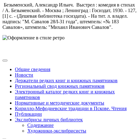
Безыменский, Александр Ильич. Выстрел : комедия в стихах
/ А. Безыменский. - Москва ; Ленинград : Госиздат, 1930. - 127,
[1] с. - (Дешевая библиотека госиздата). - На тит. л. владел.
надпись: "М. Савалов 28/I-31 года", штемпель: «№ 183
Савалов», штемпель: "Михаил Иванович Савалов".
Общие сведения
Новости
Держатели редких книг и книжных памятников
Региональный свод книжных памятников
Электронный каталог редких книг и книжных
памятников
Нормативные и методические документы
Кирилло-Мефодиевские традиции в Пскове. Чтения
Публикации
Экслибрисы личных библиотек
Содержание
Художники-экслибрисисты