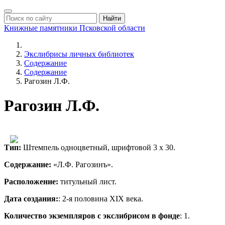
Найти
Книжные памятники
Псковской области
Экслибрисы личных библиотек
Содержание
Содержание
Рагозин Л.Ф.
Рагозин Л.Ф.
Тип:
Штемпель одноцветный, шрифтовой 3 х 30.
Содержание:
«Л.Ф. Рагозинъ».
Расположение:
титульный лист.
Дата создания:
: 2-я половина ХIХ века.
Количество экземпляров с экслибрисом в фонде
: 1.