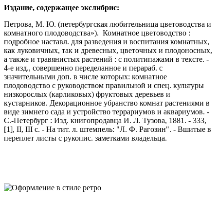
Издание, содержащее экслибрис:
Петрова, М. Ю. (петербургская любительница цветоводства и
комнатного плодоводства»). Комнатное цветоводство :
подробное наставл. для разведения и воспитания комнатных,
как луковичных, так и древесных, цветочных и плодоносных,
а также и травянистых растений : с политипажами в тексте. -
4-е изд., совершенно переделанное и перараб. с
значительными доп. в числе которых: комнатное
плодоводство с руководством правильной и спец. культуры
низкорослых (карликовых) фруктовых деревьев и
кустарников. Декорационное убранство комнат растениями в
виде зимнего сада и устройство террариумов и аквариумов. -
С.-Петербург : Изд. книгопродавца И. Л. Тузова, 1881. - 333,
[1], II, III с. - На тит. л. штемпель: "Л. Ф. Рагозин". - Вшитые в
переплет листы с рукопис. заметками владельца.