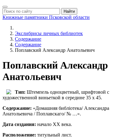
Найти
Книжные памятники
Псковской области
Экслибрисы личных библиотек
Содержание
Содержание
Поплавский Александр Анатольевич
Поплавский Александр
Анатольевич
Тип:
Штемпель одноцветный, шрифтовой с
художественной виньеткой в середине 35 х 45.
Содержание:
«Домашняя библiотека/ Александра
Анатольевича / Поплавскаго/ № …».
Дата создания:
начало ХХ века.
Расположение
:
титульный лист.