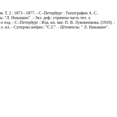
 Т. 2 : 1873 - 1877. - С.-Петербург : Типография А. С.
: "Л. Никашин". - Экз. деф.: утрачена часть тит. л.
изд. - С.-Петербург : Изд. кн. маг. П. В. Луковникова, [1910]. -
6 л. ил. - Суперэкслибрис: "С.Г.". - Штемпель: " Л. Никашин".