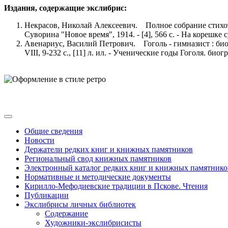
Издания, содержащие экслибрис:
Некрасов, Николай Алексеевич. Полное собрание стихотворе
Суворина "Новое время", 1914. - [4], 566 с. - На корешке с
Авенариус, Василий Петрович. Гоголь - гимназист : биограф
VIII, 9-232 с., [11] л. ил. - Ученические годы Гоголя. би
Общие сведения
Новости
Держатели редких книг и книжных памятников
Региональный свод книжных памятников
Электронный каталог редких книг и книжных памятнико
Нормативные и методические документы
Кирилло-Мефодиевские традиции в Пскове. Чтения
Публикации
Экслибрисы личных библиотек
Содержание
Художники-экслибрисисты