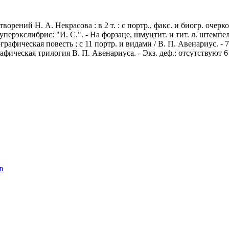
ний Н. А. Некрасова : в 2 т. : с портр., факс. и биогр. очерком.
уперэкслибрис: "И. С.". - На форзаце, шмуцтит. и тит. л. штемпель
ическая повесть ; с 11 портр. и видами / В. П. Авенариус. - 7-е 
ографическая трилогия В. П. Авенариуса. - Экз. деф.: отсутствуют 
в