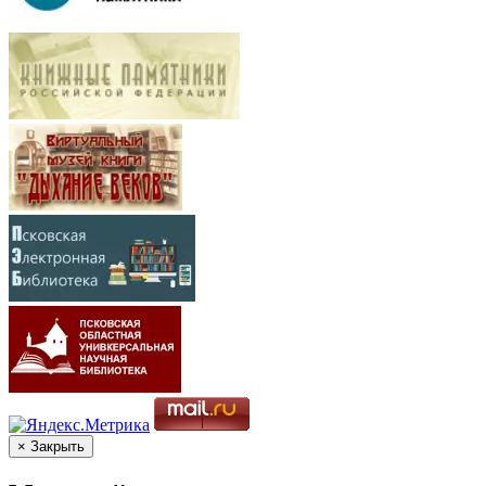
× Закрыть