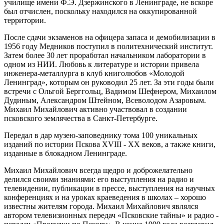
училище имени Ф.Э. Дзержинского в Ленинграде, не вскоре
был отчислен, поскольку находился на оккупированной
территории.
После сдачи экзаменов на офицера запаса и демобилизации в
1956 году Медников поступил в политехнический институт.
Затем более 30 лет проработал начальником лаборатории в
одном из НИИ. Любовь к литературе и истории привела
инженера-металлурга в клуб книголюбов «Молодой
Ленинград», которым он руководил 25 лет. За эти годы были
встречи с Ольгой Берггольц, Вадимом Шефнером, Михаилом
Дудиным, Александром Штейном, Всеволодом Азаровым.
Михаил Михайлович активно участвовал в создании
псковского землячества в Санкт-Петербурге.
Передал в дар музею-заповеднику тома 100 уникальных
изданий по истории Пскова XVIII - XX веков, а также книги,
изданные в блокадном Ленинграде.
Михаил Михайлович всегда щедро и доброжелательно
делился своими знаниями: его выступления на радио и
телевидении, публикации в прессе, выступления на научных
конференциях и на уроках краеведения в школах – хорошо
известны жителям города. Михаил Михайлович являлся
автором телевизионных передач «Псковские тайны» и радио -