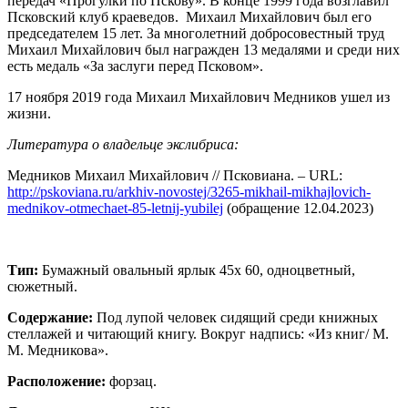
передач «Прогулки по Пскову». В конце 1999 года возглавил
Псковский клуб краеведов. Михаил Михайлович был его
председателем 15 лет. За многолетний добросовестный труд
Михаил Михайлович был награжден 13 медалями и среди них
есть медаль «За заслуги перед Псковом».
17 ноября 2019 года Михаил Михайлович Медников ушел из
жизни.
Литература о владельце экслибриса:
Медников Михаил Михайлович // Псковиана. – URL:
http://pskoviana.ru/arkhiv-novostej/3265-mikhail-mikhajlovich-
mednikov-otmechaet-85-letnij-yubilej
(обращение 12.04.2023)
Тип:
Бумажный овальный ярлык 45х 60, одноцветный,
сюжетный.
Содержание:
Под лупой человек сидящий среди книжных
стеллажей и читающий книгу. Вокруг надпись: «Из книг/ М.
М. Медникова».
Расположение:
форзац.