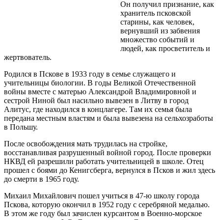
Он получил признание, как
хранитель псковской
старины, как человек,
вернувший из забвения
множество событий и
людей, как просветитель и
жертвователь.
Родился в Пскове в 1933 году в семье служащего и
учительницы биологии. В годы Великой Отечественной
войны вместе с матерью Александрой Владимировной и
сестрой Ниной был насильно вывезен в Литву в город
Алитус, где находился в концлагере. Там их семья была
передана местным властям и была вывезена на сельхозработы
в Польшу.
После освобождения мать трудилась на стройке,
восстанавливая разрушенный войной город. После проверки
НКВД ей разрешили работать учительницей в школе. Отец
прошел с боями до Кенигсберга, вернулся в Псков и жил здесь
до смерти в 1965 году.
Михаил Михайлович пошел учиться в 47-ю школу города
Пскова, которую окончил в 1952 году с серебряной медалью.
В этом же году был зачислен курсантом в Военно-морское