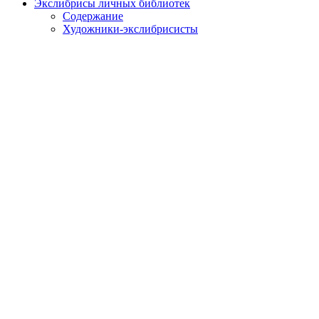
Экслибрисы личных библиотек
Содержание
Художники-экслибрисисты