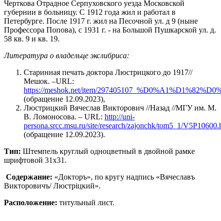
Черткова Отрадное Серпуховского уезда Московской
губернии в больницу. С 1912 года жил и работал в
Петербурге. После 1917 г. жил на Песочной ул. д 9 (ныне
Профессора Попова), с 1931 г. - на Большой Пушкарской ул. д.
58 кв. 9 и кв. 19.
Литература о владельце экслибриса:
Старинная печать доктора Люстрицкого до 1917//
Мешок. –URL:
https://meshok.net/item/297405107_%D0%A
(обращение 12.09.2023),
Люстрицкий Вячеслав Викторович //Назад //МГУ им. М.
В. Ломоносова. – URL:
http://uni-
persona.srcc.msu.ru/site/research/zajonchk/tom5_1/V5P10600.
(обращение 12.09.2023).
Тип:
Штемпель круглый одноцветный в двойной рамке
шрифтовой 31х31.
Содержание:
«Докторъ», по кругу надпись «Вячеславъ
Викторовичъ/ Люстрiцкий».
Расположение:
титульный лист.