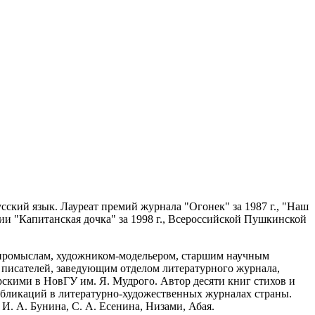
усский язык. Лауреат премий журнала "Огонек" за 1987 г., "Наш
емии "Капитанская дочка" за 1998 г., Всероссийской Пушкинской
м промыслам, художником-модельером, старшим научным
 писателей, заведующим отделом литературного журнала,
скими в НовГУ им. Я. Мудрого. Автор десяти книг стихов и
публикаций в литературно-художественных журналах страны.
 И. А. Бунина, С. А. Есенина, Низами, Абая.