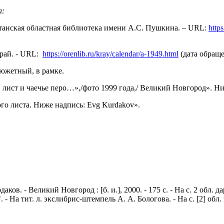
а:
хстанская областная библиотека имени А.С. Пушкина. – URL:
https
край. - URL:
https://orenlib.ru/kray/calendar/a-1949.html
(дата обраще
южетный, в рамке.
лист и чаечье перо…»,/фото 1999 года,/ Великий Новгород». Ниж
го листа. Ниже надпись: Evg Kurdakov».
. - Великий Новгород : [б. и.], 2000. - 175 с. - На с. 2 обл. да
. - На тит. л. экслибрис-штемпель А. А. Бологова. - На с. [2] обл