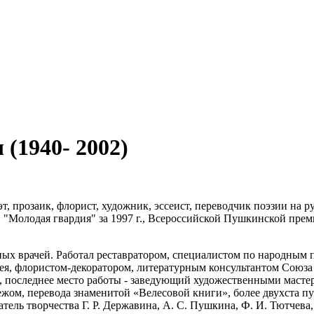
(1940- 2002)
т, прозаик, флорист, художник, эссеист, переводчик поэзии на р
 г., "Молодая гвардия" за 1997 г., Всероссийской Пушкинской пр
ных врачей. Работал реставратором, специалистом по народны
ея, флористом-декоратором, литературным консультантом Союза
, последнее место работы - заведующий художественными мастер
бежом, перевода знаменитой «Велесовой книги», более двухста 
тель творчества Г. Р. Державина, А. С. Пушкина, Ф. И. Тютчева,