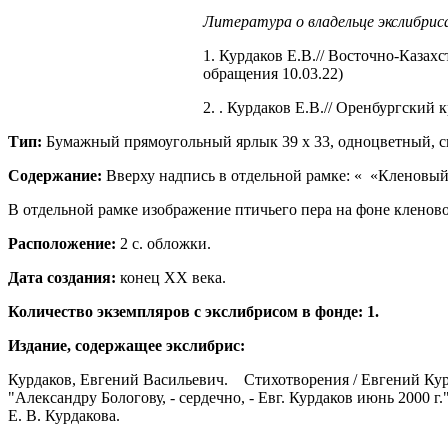
Литература о владельце экслибрис
1. Курдаков Е.В.// Восточно-Каза
обращения 10.03.22)
2. . Курдаков Е.В.// Оренбургский 
Тип:
Бумажный прямоугольный ярлык 39 х 33, одноцветный, с
Содержание:
Вверху надпись в отдельной рамке: « «Кленовый 
В отдельной рамке изображение птичьего пера на фоне кленово
Расположение:
2 с. обложки.
Дата создания:
конец ХХ века.
Количество экземпляров с экслибрисом в фонде: 1.
Издание, содержащее экслибрис:
Курдаков, Евгений Васильевич. Стихотворения / Евгений Курдаков
"Александру Бологову, - сердечно, - Евг. Курдаков июнь 2000 г."
Е. В. Курдакова.