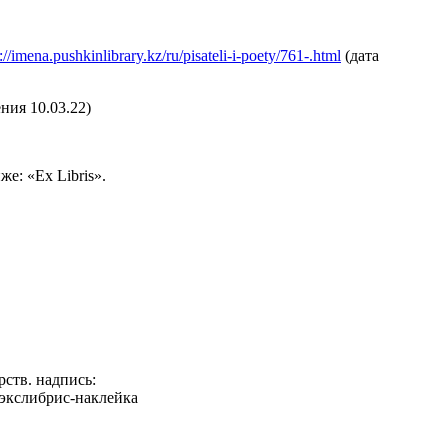
://imena.pushkinlibrary.kz/ru/pisateli-i-poety/761-.html
(дата
ния 10.03.22)
е: «Ex Libris».
рств. надпись:
. экслибрис-наклейка