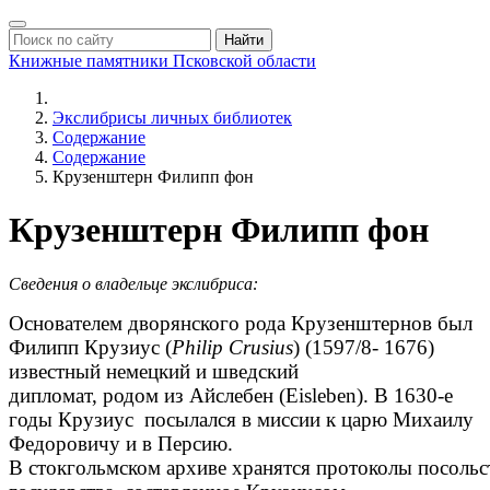
Найти
Книжные памятники
Псковской области
Экслибрисы личных библиотек
Содержание
Содержание
Крузенштерн Филипп фон
Крузенштерн Филипп фон
Сведения о владельце экслибриса:
Основателем дворянского рода Крузенштернов был
Филипп Крузиус (
Philip Crusius
) (1597/8- 1676)
известный немецкий и шведский
дипломат, родом из Айслебен (Eisleben). В 1630-е
годы Крузиус посылался в миссии к царю Михаилу
Федоровичу и в Персию.
В стокгольмском архиве хранятся протоколы посольс