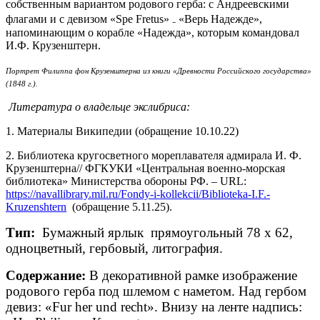
собственным вариантом родового герба: с Андреевскими
флагами и с девизом «Spe Fretus» ₋ «Верь Надежде»,
напоминающим о корабле «Надежда», которым командовал
И.Ф. Крузенштерн.
Портрет Филиппа фон Крузенштерна из книги «Древности Российского государства
»
(1848 г.).
Литература о владельце экслибриса:
1. Материалы Википедии (обращение 10.10.22)
2. Библиотека кругосветного мореплавателя адмирала И. Ф.
Крузенштерна// ФГКУКИ «Центральная военно-морская
библиотека» Министерства обороны РФ. – URL:
https://navallibrary.mil.ru/Fondy-i-kollekcii/Biblioteka-I.F.-
Kruzenshtern
(обращение 5.11.25).
Тип:
Бумажный ярлык прямоугольный 78 х 62,
одноцветный, гербовый, литография.
Содержание:
В декоративной рамке изображение
родового герба под шлемом с наметом. Над гербом
девиз: «Fur her und recht». Внизу на ленте надпись: