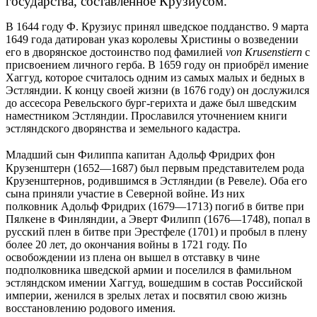
государства, составленное
Крузиусом.
В 1644 году Ф. Крузиус принял шведское подданство. 9 марта
1649 года датирован указ королевы Христины о возведении
его в дворянское достоинство под фамилией
von Krusenstiern
с
присвоением личного герба. В 1659 году он приобрёл имение
Хаггуд, которое считалось одним из самых малых и бедных в
Эстляндии. К концу своей жизни (в 1676 году) он дослужился
до ассесора Ревельского бург-герихта и даже был шведским
наместником Эстляндии. Прославился уточнением книги
эстляндского дворянства и земельного кадастра.
Младший сын Филиппа капитан Адольф Фридрих фон
Крузенштерн (1652—1687) был первым представителем рода
Крузенштернов, родившимся в Эстляндии (в Ревеле). Оба его
сына приняли участие в Северной войне. Из них
полковник Адольф Фридрих (1679—1713) погиб в битве при
Пялкене в Финляндии, а Эверт Филипп (1676—1748), попал в
русский плен в битве при Эрестфеле (1701) и пробыл в плену
более 20 лет, до окончания войны в 1721 году. По
освобождении из плена он вышел в отставку в чине
подполковника шведской армии и поселился в фамильном
эстляндском имении Хаггуд, вошедшим в состав Российской
империи, женился в зрелых летах и посвятил свою жизнь
восстановлению родового имения.