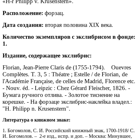
«H-r Philipp v. Krusenstern».
Расположение:
форзац.
Дата создания:
вторая половина XIX века.
Количество экземпляров с экслибрисом в фонде:
1.
Издание
, содержащее
экслибрис
:
Florian, Jean-Pierre Claris de (1755-1794). Ouevres
Complètes. T. 3, 5 : Théatre ; Estelle / de Florian, de
l'Académie Française, de celles de Madrid, Florence etc.
- Nouv. éd. - Leipzic : Chez Gérard Fleischer, 1826. -
Бумага ручного отлива. - Золотое тиснение на
корешке. - На форзаце экслибрис-наклейка владел.:
"H. Philipp n. Krusenstern".
Литература о книжном знаке:
1. Богомолов, С. И. Российский книжный знак, 1700-1918/ С.
И. Богомолов. – 2-е изд., испр. и доп. – Москва: Минувшее,