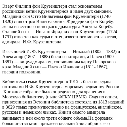
Эверт Филипп фон Крузенштерн стал основателем
российской ветви Крузенштернов и имел двух сыновей.
Младший сын Отто Вильгельм фон Крузенштерн (1740—
1820) стал отцом Вильгельмины-Фридерики фон Коцебу,
жены известного немецкого драматурга Августа Коцебу.
Старший сын — Иоганн Фридрих фон Крузенштерн (1724—
1791) известен как судья и отец известного мореплавателя,
адмирала И.Ф. Крузенштерна.
Из сыновей И. Ф. Крузенштерна — Николай (1802—1882) и
Александр (1807—1888) были сенаторами, а Павел (1809—
1881) — вице-адмиралом, составившим карту Печорского
края. Младший сын — Платон Иванович (1811- 1867),
гвардии полковник.
Библиотека семьи Крузенштерн в 1915 г. была передана
потомками И.Ф. Крузенштерна морскому ведомству России.
Книжное собрание было определено для хранения в
Морскую библиотеку (ныне ФГКУ ЦВМБ). Судя по описи,
привезенная из Эстонии библиотека состояла из 1813 изданий
в 3629 томах преимущественно на французском, английском,
русском и немецком языках. Книги самого адмирала
занимают в ней около трети общего объема.
На форзацах
большинства книг приклеен овальный экслибрис с его