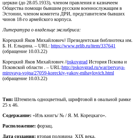
церкви (до 28.05.1933), членом правления и казначеем
Общества помощи бывшим русским военнослужащим в
Эстонии, членом комитета ДРИ, представителем бывших
чинов 18-го армейского корпуса.
Литература о владельце экслибриса:
Корецкий Яков Михайлович// Президентская библиотека им.
Б. Н. Ельцина. – URL:
https://www.prlib.ru/item/337641
(обращение 10.03.22)
Корецкий Яков Михайлович //
pskovgrad
История Пскова и
Псковской области . – URL:
http://pskovgrad.ru/war/pervaya-
mirovaya-vojna/27059-koreckiy-yakov-mihaylovich.html
(обращение 10.03.22)
Тип:
Штемпель одноцветный, шрифтовой в овальной рамке
25 х 46.
Содержание:
«Изъ книгъ/ № / Я. М. Корецкаго».
Расположение:
форзац.
Дата создания:
вторая половина ХIХ века.