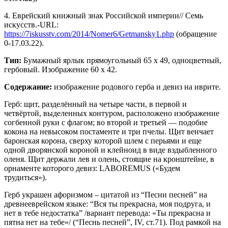
4. Еврейский книжный знак Российской империи// Семь
искусств.-URL:
https://7iskusstv.com/2014/Nomer6/Getmansky1.php
(обращение
0-17.03.22).
Тип:
Бумажный ярлык прямоугольный 65 х 49, одноцветный,
гербовый. Изображение 60 х 42.
Содержание:
изображение родового герба и девиз на иврите.
Герб: щит, разделённый на четыре части, в первой и
четвёртой, выделенных контуром, расположено изображение
согбенной руки с флагом; во второй и третьей — подобие
кокона на невысоком постаменте и три пчелы. Щит венчает
баронская корона, сверху которой шлем с перьями и еще
одной дворянской короной и клейноид в виде вздыбленного
оленя. Щит держали лев и олень, стоящие на кронштейне, в
орнаменте которого девиз: LABOREMUS («Будем
трудиться»).
Герб украшен афоризмом – цитатой из “Песни песней” на
древнееврейском языке: “Вся ты прекрасна, моя подруга, и
нет в тебе недостатка” /вариант перевода: «Ты прекрасна и
пятна нет на тебе»/ (“Песнь песней”, IV, ст.71). Под рамкой на