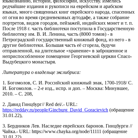
языкознанию, истории, философии, искусству. Имелись
редчайшие издания и рукописи на еврейском и арабском
языках, много священных книг еврейского народа, спасенных
от огня во время средневековых аутодафе, а также собрание
портретов, видов городов, пейзажей, индийских монет и т. п.
После 1918 г. часть библиотеки поступила в Государственную
библиотеку им. В. И. Ленина, часть (8000 томов) - в
Петроградский государственный книжный фонд, из него - в
другие библиотеки. Большая часть её сгорела, будучи
отправленной, на длительное «хранение» в заброшенное и
неприспособленное помещение Георгиевской церкви Спасо-
Выдубецкого монастыря.
Литература о владельце экслибриса:
1
.
Богомолов, С. И. Российский книжный знак, 1700-1918/ С.
И. Богомолов. – 2-е изд., испр. и доп. – Москва: Минувшее,
2010. – С. 208,
2. Давид Гинцбург// Red dei/.- URL:
https://redday.ru/people/Gincburg_David_Goracievich
(обращение
31.01.22),
3. Бердников Лев. Наследие еврейских баронов. Гинцбурги //
Чайка.- URL: https://www.chayka.org/node/11111 (обращение
31.01.22),