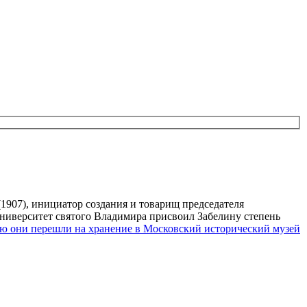
1907), инициатор создания и товарищ председателя
университет святого Владимира присвоил Забелину степень
ию они перешли на хранение в Московский исторический музей