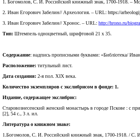
1. Богомолов, С. И. Российский книжный знак, 1700-1918. – Мос
2. Иван Егорович Забелин// Археология. – URL: https://arheologij
3. Иван Егорович Забелин// Хронос. – URL:
http://hrono.ru/biogr
Тип:
Штемпель одноцветный, шрифтовой 21 х 35.
Содержание
: надпись прописными буквами: «Библiотека/ Иван
Расположение:
титульный лист.
Дата создания:
2-я пол. ХIХ века.
Количество экземпляров с экслибрисом в фонде: 1.
Издание, содержащее экслибрис:
Старовознесенский женский монастырь в городе Пскове : c при
[2], 54 с., 3 л. ил.
Литература о книжном знаке:
1.Богомолов, С. И. Российский книжный знак, 1700-1918. / С. И.