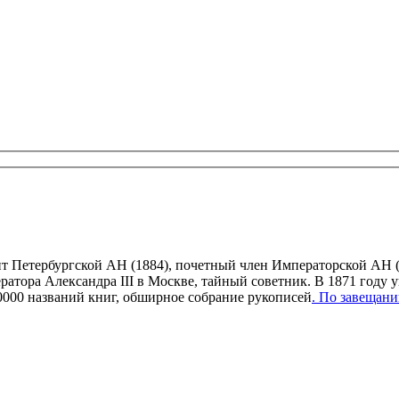
нт Петербургской АН (1884), почетный член Императорской АН (
атора Александра III в Москве, тайный советник. В 1871 году 
0000 названий книг, обширное собрание рукописей
. По завещан