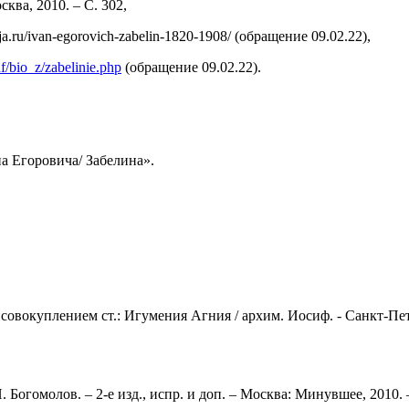
ква, 2010. – С. 302,
a.ru/ivan-egorovich-zabelin-1820-1908/ (обращение 09.02.22),
af/bio_z/zabelinie.php
(обращение 09.02.22).
а Егоровича/ Забелина».
совокуплением ст.: Игумения Агния / архим. Иосиф. - Санкт-Пет
 Богомолов. – 2-е изд., испр. и доп. – Москва: Минувшее, 2010. –