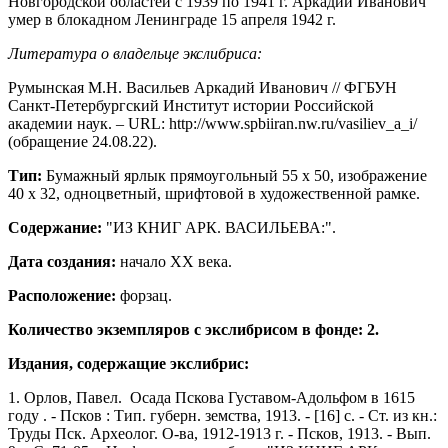
Новгородской областей с 1939 по 1941 г. Аркадий Иванович
умер в блокадном Ленинграде 15 апреля 1942 г.
Литература о владельце экслибриса:
Румынская М.Н. Васильев Аркадий Иванович // ФГБУН
Санкт-Петербургский Институт истории Российской
академии наук. – URL: http://www.spbiiran.nw.ru/vasiliev_a_i/
(обращение 24.08.22).
Тип:
Бумажный ярлык прямоугольный 55 х 50, изображение
40 х 32, одноцветный, шрифтовой в художественной рамке.
Содержание:
"ИЗ КНИГ АРК. ВАСИЛЬЕВА:".
Дата создания:
начало ХХ века.
Расположение:
форзац.
Количество экземпляров с экслибрисом в фонде: 2.
Издания, содержащие экслибрис:
1. Орлов, Павел. Осада Пскова Густавом-Адольфом в 1615
году . - Псков : Тип. губерн. земства, 1913. - [16] с. - Ст. из кн.:
Труды Пск. Археолог. О-ва, 1912-1913 г. - Псков, 1913. - Вып.