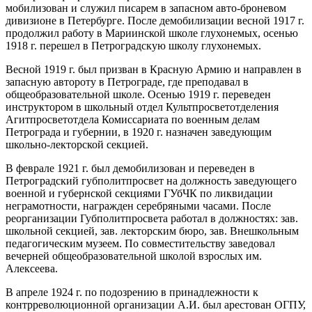
мобилизован и служил писарем в запасном авто-броневом
дивизионе в Петербурге. После демобилизации весной 1917 г.
продолжил работу в Мариинской школе глухонемых, осенью
1918 г. перешел в Петроградскую школу глухонемых.
Весной 1919 г. был призван в Красную Армию и направлен в
запасную автороту в Петрограде, где преподавал в
общеобразовательной школе. Осенью 1919 г. переведен
инструктором в школьный отдел Культпросветотделения
Агитпросветотдела Комиссариата по военным делам
Петрограда и губернии, в 1920 г. назначен заведующим
школьно-лекторской секцией.
В феврале 1921 г. был демобилизован и переведен в
Петроградский губполитпросвет на должность заведующего
военной и губернской секциями ГУбЧК по ликвидации
неграмотности, награжден серебряными часами. После
реорганизации Губполитпросвета работал в должностях: зав.
школьной секцией, зав. лекторским бюро, зав. Внешкольным
педагогическим музеем. По совместительству заведовал
вечерней общеобразовательной школой взрослых им.
Алексеева.
В апреле 1924 г. по подозрению в принадлежности к
контрреволюционной организации А.И. был арестован ОГПУ,