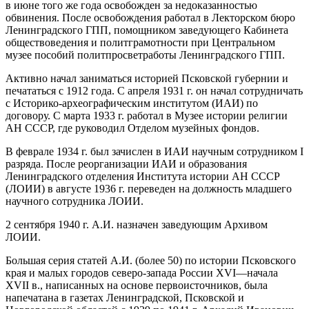
в июне того же года освобожден за недоказанностью
обвинения. После освобождения работал в Лекторском бюро
Ленинградского ГПП, помощником заведующего Кабинета
обществоведения и политграмотности при Центральном
музее пособий политпросветработы Ленинградского ГПП.
Активно начал заниматься историей Псковской губернии и
печататься с 1912 года. С апреля 1931 г. он начал сотрудничать
с Историко-археографическим институтом (ИАИ) по
договору. С марта 1933 г. работал в Музее истории религии
АН СССР, где руководил Отделом музейных фондов.
В феврале 1934 г. был зачислен в ИАИ научным сотрудником I
разряда. После реорганизации ИАИ и образования
Ленинградского отделения Института истории АН СССР
(ЛОИИ) в августе 1936 г. переведен на должность младшего
научного сотрудника ЛОИИ.
2 сентября 1940 г. А.И. назначен заведующим Архивом
ЛОИИ.
Большая серия статей А.И. (более 50) по истории Псковского
края и малых городов северо-запада России XVI—начала
XVII в., написанных на основе первоисточников, была
напечатана в газетах Ленинградской, Псковской и