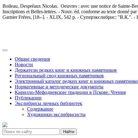
Boileau, Despréaux Nicolas. Oeuvres : avec une notice de Sainte-Beu
Inscriptions et Belles-lettres. - Nouv. éd. conforme au texte donné par M
Garnier Fréres, [18--]. - XLIX, 542 p. - Суперэкслибрис: "В.К.".
Общие сведения
Новости
Держатели редких книг и книжных памятников
Региональный свод книжных памятников
Электронный каталог редких книг и книжных памятнико
Нормативные и методические документы
Кирилло-Мефодиевские традиции в Пскове. Чтения
Публикации
Экслибрисы личных библиотек
Содержание
Художники-экслибрисисты
Найти