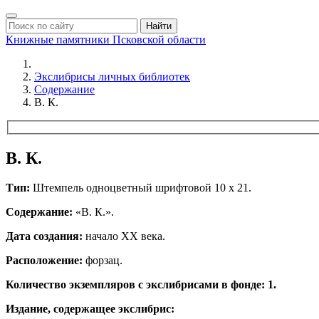
Найти
Книжные памятники
Псковской области
Экслибрисы личных библиотек
Содержание
В. К.
В. К.
Тип:
Штемпель одноцветный шрифтовой 10 х 21.
Содержание:
«В. К.».
Дата создания:
начало ХХ века.
Расположение:
форзац.
Количество экземпляров с экслибрисами в фонде: 1.
Издание, содержащее экслибрис: