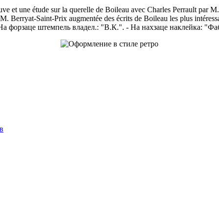
ve et une étude sur la querelle de Boileau avec Charles Perrault par M
. Berryat-Saint-Prix augmentée des écrits de Boileau les plus intéressants
 - На форзаце штемпель владел.: "В.К.". - На нахзаце наклейка: "Ф
в