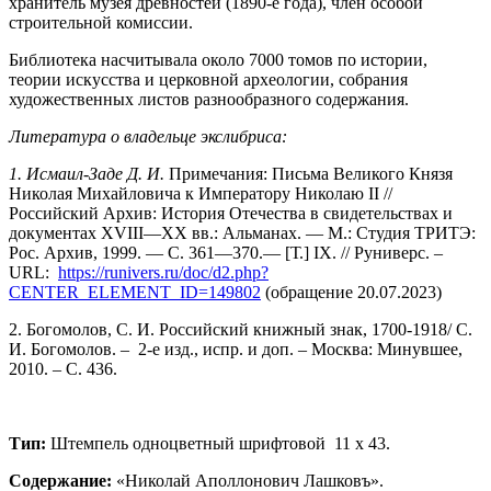
хранитель музея древностей (1890-е года), член особой
строительной комиссии.
Библиотека насчитывала около 7000 томов по истории,
теории искусства и церковной археологии, собрания
художественных листов разнообразного содержания.
Литература о владельце экслибриса:
1. Исмаил-Заде Д. И.
Примечания: Письма Великого Князя
Николая Михайловича к Императору Николаю II //
Российский Архив: История Отечества в свидетельствах и
документах XVIII—XX вв.: Альманах. — М.: Студия ТРИТЭ:
Рос. Архив, 1999. — С. 361—370.— [Т.] IX. // Руниверс. –
URL:
https://runivers.ru/doc/d2.php?
CENTER_ELEMENT_ID=149802
(обращение 20.07.2023)
2. Богомолов, С. И. Российский книжный знак, 1700-1918/ С.
И. Богомолов. – 2-е изд., испр. и доп. – Москва: Минувшее,
2010. – С. 436.
Тип:
Штемпель одноцветный шрифтовой 11 х 43.
Содержание:
«Николай Аполлонович Лашковъ».