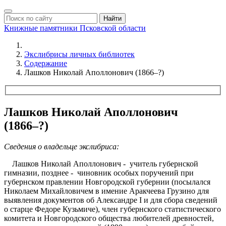
Найти
Книжные памятники
Псковской области
Экслибрисы личных библиотек
Содержание
Лашков Николай Аполлонович (1866–?)
Лашков Николай Аполлонович
(1866–?)
Сведения о владельце экслибриса:
Лашков Николай Аполлонович - учитель губернской
гимназии, позднее - чиновник особых поручений при
губернском правлении Новгородской губернии (посылался
Николаем Михайловичем в имение Аракчеева Грузино для
выявления документов об Александре I и для сбора сведений
о старце Федоре Кузьмиче), член губернского статистического
комитета и Новгородского общества любителей древностей,