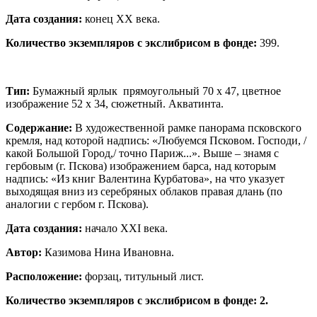
Дата создания:
конец ХХ века.
Количество экземпляров с экслибрисом в фонде:
399.
Тип:
Бумажный ярлык прямоугольный 70 х 47, цветное
изображение 52 х 34, сюжетный. Акватинта.
Содержание:
В художественной рамке панорама псковского
кремля, над которой надпись: «Любуемся Псковом. Господи, /
какой Большой Город,/ точно Париж...». Выше – знамя с
гербовым (г. Пскова) изображением барса, над которым
надпись: «Из книг Валентина Курбатова», на что указует
выходящая вниз из серебряных облаков правая длань (по
аналогии с гербом г. Пскова).
Дата создания:
начало XXI века.
Автор:
Казимова Нина Ивановна.
Расположение:
форзац, титульный лист.
Количество экземпляров с экслибрисом в фонде: 2.