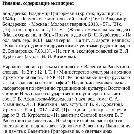
Издания, содержащие экслибрис:
Бондаренко, Владимир Григорьевич (критик, публицист ;
1946-). Лермонтов : мистический гений : [16+] / Владимир
Бондаренко. - Москва : Молодая гвардия, 2013. - 571, [3] с.,
[16] л. ил., портр. : ил. ; 17 см. - (Жизнь замечательных людей)
(Малая серия ; вып. 50). - Получ. в дар от В. Я. Курбатова. - На
обл. загл. сер.: ЖЗЛ - малая серия. - На тит. л. дарств. надпись:
"Валентину с давними дружескими чувствами радостно дарю.
В. Бондаренко. 7.08.13". - На тит. л. экслибрис-наклейка В. Я.
Курбатова (автор - Н. И. Казимова),
Народное слово в рассказах и повестях Валентина Распутина:
словарь : [в 2 т. : 12+]. Т. 1 / Министерство культуры и архивов
Иркутской области, ГБУК ИО "Региональный центр русского
языка, фольклора и этнографии", Научно-исследовательская
лаборатория по изучению традиционной культуры Восточной
Сибири Иркутского государственного университета ; авт.-
сост. Г. В. Афанасьева-Медведева ; [науч. ред. тома: С. А.
Мызников, Л. Л. Касаткин ; авт. вступ. ст. В. Я. Курбатов]. -
Иркутск : [б. и.], 2017. - 430, [1] с. : цв. ил., портр. - Получ. в
дар от В. Я. Курбатова. - На авантит.: Светлой памяти В. Г.
Распутина посвящается. - На обороте свобод. части форзац.
листа дарств. надпись авт.: "Дорогому Валентину Яковлевичу
- в память о Валентине Григорьевиче, о светлых днях,