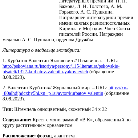
литературных премий им. П. П.
Бажова, Л. Н. Толстого, А. М.
Горького, А. С. Пушкина,
Патриаршей литературной премии
имени святых равноапостольных
Кирилла и Мефодия. Член Союза
писателей России. Награжден
медалью А. С. Пушкина, орденом Дружбы.
Литература о владельце экслибриса:
1. Курбатов Валентин Яковлевич // Псковиана. – URL:
http://pskoviana.ru/istoriya/persony/115-literatura/pskovskie-
pisateli/1327-kurbatov-valentin-yakovlevich
(обращение
8.08.2023),
2. Валентин Курбатов// Журнальный мир. – URL:
https://xn-
-80alhdjhdcxhy5hl.xn--p1ai/avtor/kurbatov-valentin
(обращение
8.08.2023).
Тип:
Штемпель одноцветный, сюжетный 34 х 32
Содержание:
Крест с монограммой «В К», обрамленный по
кругу растительным орнаментом.
Расположение:
форзац, авантитул.