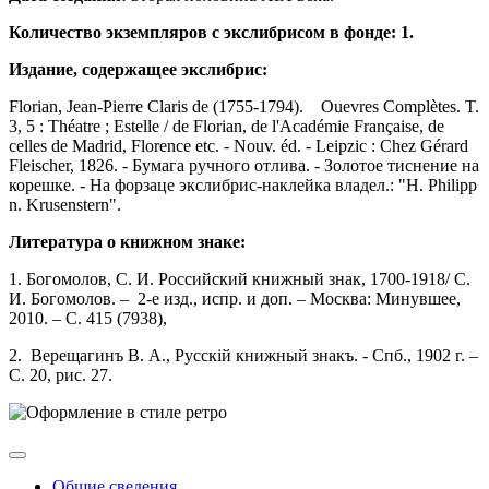
Количество экземпляров с экслибрисом в фонде: 1.
Издание
, содержащее
экслибрис
:
Florian, Jean-Pierre Claris de (1755-1794). Ouevres Complètes. T.
3, 5 : Théatre ; Estelle / de Florian, de l'Académie Française, de
celles de Madrid, Florence etc. - Nouv. éd. - Leipzic : Chez Gérard
Fleischer, 1826. - Бумага ручного отлива. - Золотое тиснение на
корешке. - На форзаце экслибрис-наклейка владел.: "H. Philipp
n. Krusenstern".
Литература о книжном знаке:
1. Богомолов, С. И. Российский книжный знак, 1700-1918/ С.
И. Богомолов. – 2-е изд., испр. и доп. – Москва: Минувшее,
2010. – С. 415 (7938),
2. Верещагинъ В. А., Русскій книжный знакъ. - Спб., 1902 г. –
С. 20, рис. 27.
Общие сведения