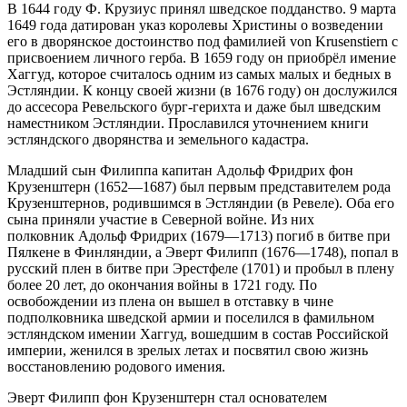
В 1644 году Ф. Крузиус принял шведское подданство. 9 марта
1649 года датирован указ королевы Христины о возведении
его в дворянское достоинство под фамилией von Krusenstiern с
присвоением личного герба. В 1659 году он приобрёл имение
Хаггуд, которое считалось одним из самых малых и бедных в
Эстляндии. К концу своей жизни (в 1676 году) он дослужился
до ассесора Ревельского бург-герихта и даже был шведским
наместником Эстляндии. Прославился уточнением книги
эстляндского дворянства и земельного кадастра.
Младший сын Филиппа капитан Адольф Фридрих фон
Крузенштерн (1652—1687) был первым представителем рода
Крузенштернов, родившимся в Эстляндии (в Ревеле). Оба его
сына приняли участие в Северной войне. Из них
полковник Адольф Фридрих (1679—1713) погиб в битве при
Пялкене в Финляндии, а Эверт Филипп (1676—1748), попал в
русский плен в битве при Эрестфеле (1701) и пробыл в плену
более 20 лет, до окончания войны в 1721 году. По
освобождении из плена он вышел в отставку в чине
подполковника шведской армии и поселился в фамильном
эстляндском имении Хаггуд, вошедшим в состав Российской
империи, женился в зрелых летах и посвятил свою жизнь
восстановлению родового имения.
Эверт Филипп фон Крузенштерн стал основателем