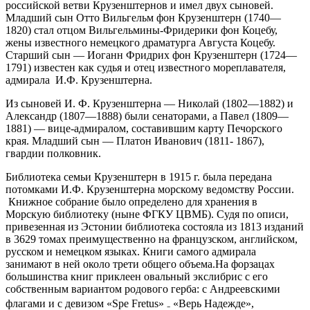
российской ветви Крузенштернов и имел двух сыновей.
Младший сын Отто Вильгельм фон Крузенштерн (1740—
1820) стал отцом Вильгельмины-Фридерики фон Коцебу,
жены известного немецкого драматурга Августа Коцебу.
Старший сын — Иоганн Фридрих фон Крузенштерн (1724—
1791) известен как судья и отец известного мореплавателя,
адмирала И.Ф. Крузенштерна.
Из сыновей И. Ф. Крузенштерна — Николай (1802—1882) и
Александр (1807—1888) были сенаторами, а Павел (1809—
1881) — вице-адмиралом, составившим карту Печорского
края. Младший сын — Платон Иванович (1811- 1867),
гвардии полковник.
Библиотека семьи Крузенштерн в 1915 г. была передана
потомками И.Ф. Крузенштерна морскому ведомству России.
Книжное собрание было определено для хранения в
Морскую библиотеку (ныне ФГКУ ЦВМБ). Судя по описи,
привезенная из Эстонии библиотека состояла из 1813 изданий
в 3629 томах преимущественно на французском, английском,
русском и немецком языках. Книги самого адмирала
занимают в ней около трети общего объема.На форзацах
большинства книг приклеен овальный экслибрис с его
собственным вариантом родового герба: с Андреевскими
флагами и с девизом «Spe Fretus» ₋ «Верь Надежде»,