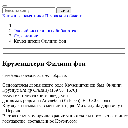
Найти
Книжные памятники
Псковской области
Экслибрисы личных библиотек
Содержание
Крузенштерн Филипп фон
Крузенштерн Филипп фон
Сведения о владельце экслибриса:
Основателем дворянского рода Крузенштернов был Филипп
Крузиус (
Philip Crusius
) (1597/8- 1676)
известный немецкий и шведский
дипломат, родом из Айслебен (Eisleben). В 1630-е годы
Крузиус посылался в миссии к царю Михаилу Федоровичу и
в Персию.
В стокгольмском архиве хранятся протоколы посольства и инт
государства, составленное Крузиусом.