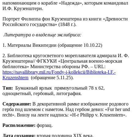
напоминающим о корабле «Надежда», которым командовал
И.Ф. Крузенштерн.
Портрет Филиппа фон Крузенштерна из книги «Древности
Российского государства» (1848 г.).
Литература о владельце экслибриса:
1. Материалы Википедии (обращение 10.10.22)
2. Библиотека кругосветного мореплавателя адмирала И. Ф.
Крузенштерна// ФГКУКИ «Центральная военно-морская
библиотека» Министерства обороны РФ. – URL:
https://navallibrary.mil.ru/Fondy-i-kollekcii/Biblioteka-I.F.-
Kruzenshtern
(обращение 5.11.25).
Тип:
Бумажный ярлык прямоугольный 78 х 62,
одноцветный, гербовый, литография.
Содержание:
В декоративной рамке изображение родового
герба под шлемом с наметом. Над гербом девиз: «Fur her und
recht». Внизу на ленте надпись: «H-r Philipp v. Krusenstern».
Расположение:
форзац.
Дата создания:
вторая половина XIX века.