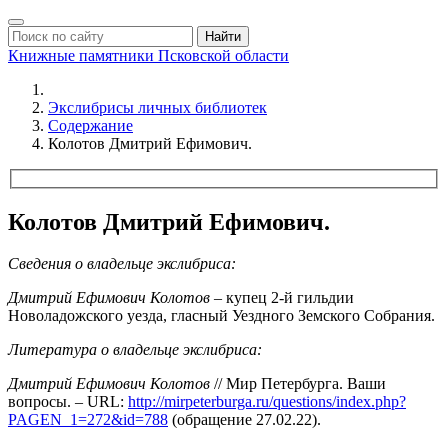
Найти
Книжные памятники
Псковской области
Экслибрисы личных библиотек
Содержание
Колотов Дмитрий Ефимович.
Колотов Дмитрий Ефимович.
Сведения о владельце экслибриса:
Дмитрий Ефимович Колотов
– купец 2-й гильдии
Новоладожского уезда, гласный Уездного Земского Собрания.
Литература о владельце экслибриса:
Дмитрий Ефимович Колотов
// Мир Петербурга. Ваши
вопросы. – URL:
http://mirpeterburga.ru/questions/index.php?
PAGEN_1=272&id=788
(обращение 27.02.22).