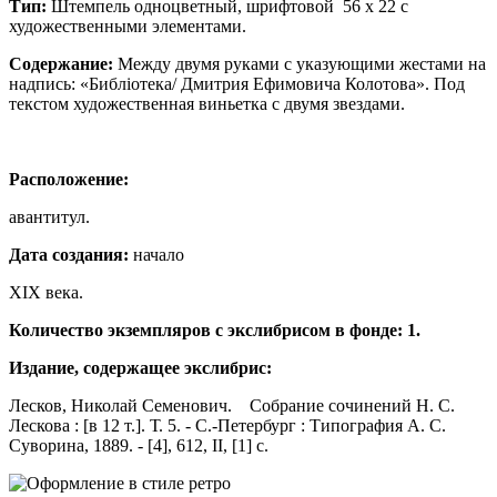
Тип:
Штемпель одноцветный, шрифтовой 56 х 22 с
художественными элементами.
Содержание:
Между двумя руками с указующими жестами на
надпись: «Библiотека/ Дмитрия Ефимовича Колотова». Под
текстом художественная виньетка с двумя звездами.
Расположение:
авантитул.
Дата создания:
начало
ХIХ века.
Количество экземпляров с экслибрисом в фонде: 1.
Издание, содержащее экслибрис:
Лесков, Николай Семенович. Собрание сочинений Н. С.
Лескова : [в 12 т.]. Т. 5. - С.-Петербург : Типография А. С.
Суворина, 1889. - [4], 612, II, [1] с.