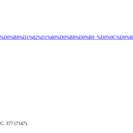
94%D0%BC%D0%B8%D1%82%D1%80%D0%B8%D0%B9_%D0%9C
С. 377 (7147).