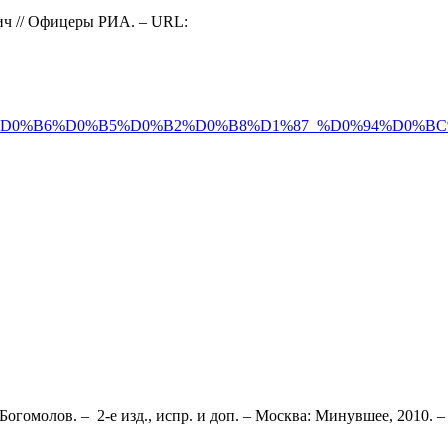
ч // Офицеры РИА. – URL:
%BD%D1%8F%D0%B6%D0%B5%D0%B2%D0%B8%D1%87_%D0%
огомолов. – 2-е изд., испр. и доп. – Москва: Минувшее, 2010. – 