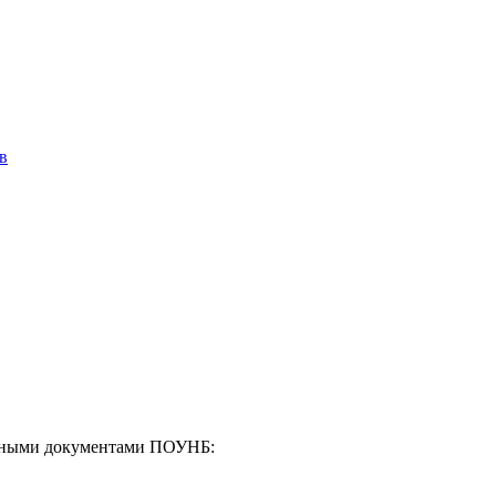
в
енными документами ПОУНБ: