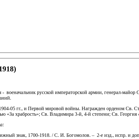
1918)
военачальник русской императорской армии, генерал-майор Св
аний.
04-05 гг., и Первой мировой войны. Награжден орденом Св. Стан
сью «За храбрость»; Св. Владимира 3-й, 4-й степени; Св. Георгия
а:
жный знак, 1700-1918. / С. И. Богомолов. – 2-е изд., испр. и до